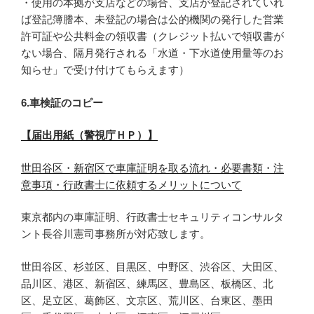
・使用の本拠が支店などの場合、支店が登記されていれ
ば登記簿謄本、未登記の場合は公的機関の発行した営業
許可証や公共料金の領収書（クレジット払いで領収書が
ない場合、隔月発行される「水道・下水道使用量等のお
知らせ」で受け付けてもらえます）
6.車検証のコピー
【届出用紙（警視庁ＨＰ）】
世田谷区・新宿区で車庫証明を取る流れ・必要書類・注
意事項・行政書士に依頼するメリットについて
東京都内の車庫証明、行政書士セキュリティコンサルタ
ント長谷川憲司事務所が対応致します。
世田谷区、杉並区、目黒区、中野区、渋谷区、大田区、
品川区、港区、新宿区、練馬区、豊島区、板橋区、北
区、足立区、葛飾区、文京区、荒川区、台東区、墨田