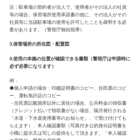
注：駐車場の契約者が法人で、使用者がその法人の社員
等の場合、保管場所使用承諾書の他に、その法人がその
社員等に当該駐車場の使用を許可したことを疎明する必
要があります。（警視庁独自指導）
3.保管場所の所在図・配置図
4.使用の本拠の位置が確認できる書類（警視庁は申請時に
必ず必要になります）
例：
◆個人申請の場合：印鑑証明書のコピー、住民票のコピ
ー、運転免許証のコピー
・住民票記載箇所以外に居住の場合、公共料金の領収書
（クレジット払いで領収書がない場合、隔月発行される
「水道・下水道使用量等のお知らせ」、で受け付けても
らえます）、本人確認書類（写真付き公的身分証明書を
小職に提示又は写しの提供をして頂きます。「本人確認