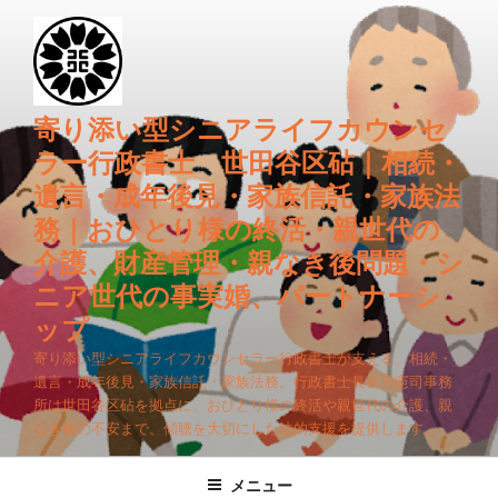
コ
ン
テ
ン
ツ
寄り添い型シニアライフカウンセ
へ
ラー行政書士 世田谷区砧｜相続・
ス
遺言・成年後見・家族信託・家族法
キ
務｜おひとり様の終活・親世代の
ッ
プ
介護、財産管理・親なき後問題・シ
ニア世代の事実婚、パートナーシ
ップ
寄り添い型シニアライフカウンセラー行政書士が支える、相続・
遺言・成年後見・家族信託・家族法務。行政書士長谷川憲司事務
所は世田谷区砧を拠点に、おひとり様の終活や親世代の介護、親
なき後の不安まで、傾聴を大切にした法的支援を提供します。
メニュー