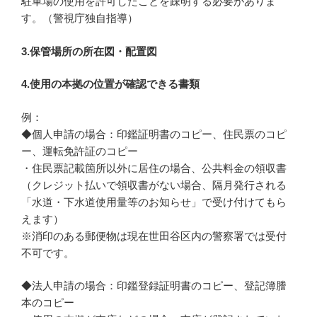
駐車場の使用を許可したことを疎明する必要がありま
す。（警視庁独自指導）
3.保管場所の所在図・配置図
4.使用の本拠の位置が確認できる書類
例：
◆個人申請の場合：印鑑証明書のコピー、住民票のコピ
ー、運転免許証のコピー
・住民票記載箇所以外に居住の場合、公共料金の領収書
（クレジット払いで領収書がない場合、隔月発行される
「水道・下水道使用量等のお知らせ」で受け付けてもら
えます）
※消印のある郵便物は現在世田谷区内の警察署では受付
不可です。
◆法人申請の場合：印鑑登録証明書のコピー、登記簿謄
本のコピー