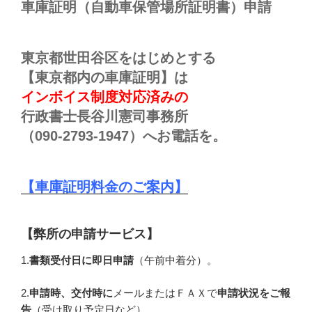
車庫証明（自動車保管場所証明書）申請
東京都世田谷区をはじめとする
【東京都内の車庫証明】は
インボイス制度対応済みの
行政書士長谷川憲司事務所
（090-2793-1947）へお電話を。
【車庫証明料金のご案内】
【弊所の申請サービス】
1.
書類受付日に即日申請
（午前中着分）。
2.
申請時、交付時に
メールまたはＦＡＸで
申請状況をご報
告
（受け取り予定日など）。