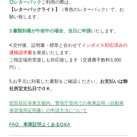
◎レターパック
ご利用の際は、
【レターパックライト】
（青色のレターパック）で、お
願い致します。
3.
書類到着が午前中の場合、当日に申請
いたします。
4.交付後、証明書・標章と合わせて
インボイス対応済みの
適格請求書
を発送いたします。
ご指定場所受渡しも対応致します（交通費手数料3,300
円）。
5.お手元に到着した書類をご確認ください。
お支払いは御
社所定支払日でＯＫ
。
世田谷区等東京都内、警視庁管内での車庫証明（自動車
保管場所証明書）の申請方法について
FAQ 車庫証明よくあるQ&A