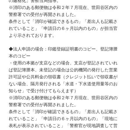
の厳格化」警察当局指導。
※消印のある郵便物は令和２年７月現在、世田谷区内の
警察署での受付が再開されました。
条件として「消印が確認できるもの」「差出人も記載さ
れていること」「申請日の６ヶ月以内のもの」が担当官
より示されております。
◆法人申請の場合：印鑑登録証明書のコピー、登記簿謄
本のコピー
・使用の本拠が支店などの場合、支店が登記されていれ
ば登記簿謄本、未登記の場合は公的機関の発行した営業
許可証や公共料金の領収書（クレジット払いで領収書が
ない場合、隔月発行される「水道・下水道使用量等のお
知らせ」で受け付けてもらえます）
※消印のある郵便物は令和２年７月現在、世田谷区内の
警察署での受付が再開されました。
条件として「消印が確認できるもの」「差出人も記載さ
れていること」「申請日の６ヶ月以内のもの」「現地に
表札が表示されていること」「警察官が現地調査して営