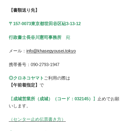
【書類送り先】
〒157-0073東京都世田谷区砧3-13-12
行政書士長谷川憲司事務所
宛
メール：
info@khasegyousei.tokyo
携帯番号：090-2793-1947
◎クロネコヤマト
ご利用の際は
【午前着指定】
で
【
成城営業所（成城）（コード：032145）
】
止めでお願
いします。
（センター止め伝票書き方）