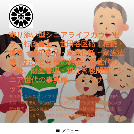
コ
ン
テ
ン
ツ
寄り添い型シニアライフカウンセ
へ
ラー行政書士 世田谷区砧｜相続・
ス
遺言・成年後見・家族信託・家族法
キ
務｜おひとり様の終活・親世代の
ッ
プ
介護、財産管理・親なき後問題・シ
ニア世代の事実婚、パートナーシ
ップ
寄り添い型シニアライフカウンセラー行政書士が支える、相続・
遺言・成年後見・家族信託・家族法務。行政書士長谷川憲司事務
所は世田谷区砧を拠点に、おひとり様の終活や親世代の介護、親
なき後の不安まで、傾聴を大切にした法的支援を提供します。
メニュー