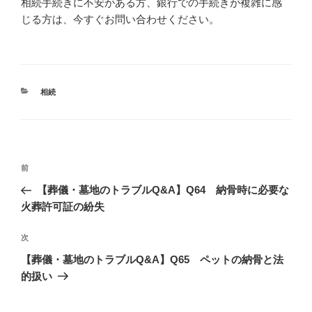
相続手続きに不安がある方、銀行での手続きが複雑に感
じる方は、今すぐお問い合わせください。
カ
相続
テ
ゴ
リ
ー
投
過
前
稿
去
【葬儀・墓地のトラブルQ&A】Q64 納骨時に必要な
ナ
の
火葬許可証の紛失
ビ
投
稿
ゲ
次
次
の
ー
【葬儀・墓地のトラブルQ&A】Q65 ペットの納骨と法
投
的扱い
シ
稿
ョ