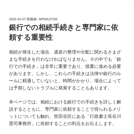
投
2025-04-07
投稿者:
WPMASTER
稿
銀行での相続手続きと専門家に依
日:
頼する重要性
相続が発生した場合、遺産の整理や分配に関わるさまざ
まな手続きを行わなければなりません。その中でも「銀
行での手続き」は非常に重要であり、慎重に進める必要
があります。しかし、これらの手続きは法律や銀行のル
ールに精通していないと、時間がかかり、場合によって
は予期しないトラブルに発展することもあります。
本ページでは、相続における銀行での手続きを詳しく解
説するとともに、専門家に依頼することで得られるメリ
ットについても触れ、世田谷区にある「行政書士長谷川
憲司事務所」に依頼することの利点をお伝えします。