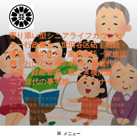
コ
ン
テ
ン
ツ
寄り添い型シニアライフカウンセ
へ
ラー行政書士 世田谷区砧｜相続・
ス
遺言・成年後見・家族信託・家族法
キ
務｜おひとり様の終活・親世代の
ッ
プ
介護、財産管理・親なき後問題・シ
ニア世代の事実婚、パートナーシ
ップ
寄り添い型シニアライフカウンセラー行政書士が支える、相続・
遺言・成年後見・家族信託・家族法務。行政書士長谷川憲司事務
所は世田谷区砧を拠点に、おひとり様の終活や親世代の介護、親
なき後の不安まで、傾聴を大切にした法的支援を提供します。
メニュー