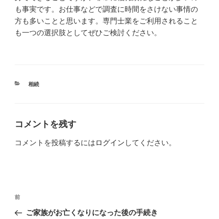
も事実です。お仕事などで調査に時間をさけない事情の
方も多いことと思います。専門士業をご利用されること
も一つの選択肢としてぜひご検討ください。
カ
相続
テ
ゴ
リ
ー
コメントを残す
コメントを投稿するには
ログイン
してください。
投
過
前
稿
去
ご家族がお亡くなりになった後の手続き