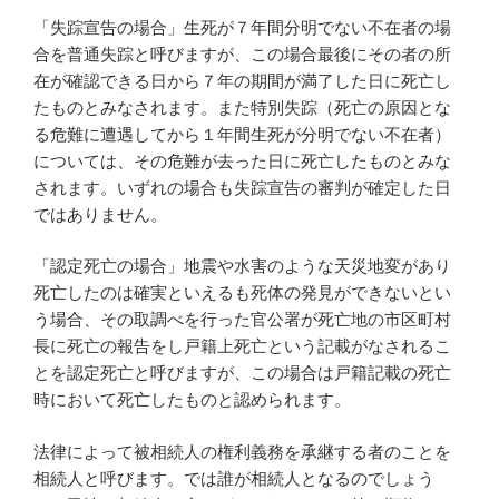
「失踪宣告の場合」生死が７年間分明でない不在者の場
合を普通失踪と呼びますが、この場合最後にその者の所
在が確認できる日から７年の期間が満了した日に死亡し
たものとみなされます。また特別失踪（死亡の原因とな
る危難に遭遇してから１年間生死が分明でない不在者）
については、その危難が去った日に死亡したものとみな
されます。いずれの場合も失踪宣告の審判が確定した日
ではありません。
「認定死亡の場合」地震や水害のような天災地変があり
死亡したのは確実といえるも死体の発見ができないとい
う場合、その取調べを行った官公署が死亡地の市区町村
長に死亡の報告をし戸籍上死亡という記載がなされるこ
とを認定死亡と呼びますが、この場合は戸籍記載の死亡
時において死亡したものと認められます。
法律によって被相続人の権利義務を承継する者のことを
相続人と呼びます。では誰が相続人となるのでしょう