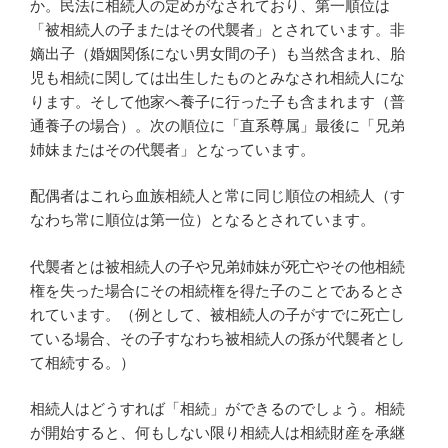
か。民法に相続人の定めがなされており、第一順位は
「被相続人の子またはその代襲者」とされています。非
嫡出子（婚姻関係にない男女間の子）も当然含まれ、胎
児も相続に関しては出生したものとみなされ相続人にな
ります。そして他家へ養子に行った子も含まれます（普
通養子の場合）。次の順位に「直系尊属」最後に「兄弟
姉妹またはその代襲者」となっています。
配偶者はこれら血族相続人と常に同じ順位の相続人（す
なわち常に順位は第一位）となるとされています。
代襲者とは被相続人の子や兄弟姉妹が死亡やその他相続
権を失った場合にその相続権を得た子のことであるとさ
れています。（例として、被相続人の子がすでに死亡し
ている場合、その子すなわち被相続人の孫が代襲者とし
て相続する。）
相続人はどうすれば「相続」ができるのでしょう。相続
が開始すると、何もしない限り相続人は相続財産を承継