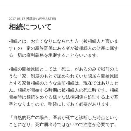
投
2017-05-17
投稿者:
WPMASTER
稿
相続について
日:
相続とは、お亡くなりになられた方（被相続人と言いま
す）の一定の親族関係にある者が被相続人の財産に属す
る一切の権利義務を承継することをいいます。
相続の開始原因としては「死亡」があるのみで戦前のよ
うな「家」制度のもとで認められていた隠居を開始原因
とする家督相続のような生前相続は、現在ではありませ
ん。相続が開始する時期は被相続人の死亡時です。相続
開始時は相続をめぐる様々な法律関係を処理する上で基
準となりますので、明確にしておく必要があります。
「自然的死亡の場合」医者が死亡と診断した時点という
ことになり、死亡届出時ではないので注意が必要です。