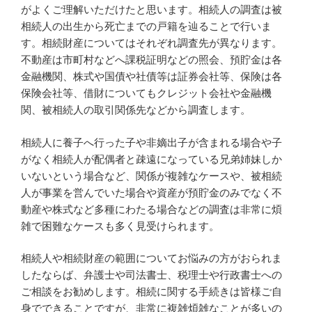
がよくご理解いただけたと思います。相続人の調査は被
相続人の出生から死亡までの戸籍を辿ることで行いま
す。相続財産についてはそれぞれ調査先が異なります。
不動産は市町村などへ課税証明などの照会、預貯金は各
金融機関、株式や国債や社債等は証券会社等、保険は各
保険会社等、借財についてもクレジット会社や金融機
関、被相続人の取引関係先などから調査します。
相続人に養子へ行った子や非嫡出子が含まれる場合や子
がなく相続人が配偶者と疎遠になっている兄弟姉妹しか
いないという場合など、関係が複雑なケースや、被相続
人が事業を営んでいた場合や資産が預貯金のみでなく不
動産や株式など多種にわたる場合などの調査は非常に煩
雑で困難なケースも多く見受けられます。
相続人や相続財産の範囲についてお悩みの方がおられま
したならば、弁護士や司法書士、税理士や行政書士への
ご相談をお勧めします。相続に関する手続きは皆様ご自
身でできることですが、非常に複雑煩雑なことが多いの