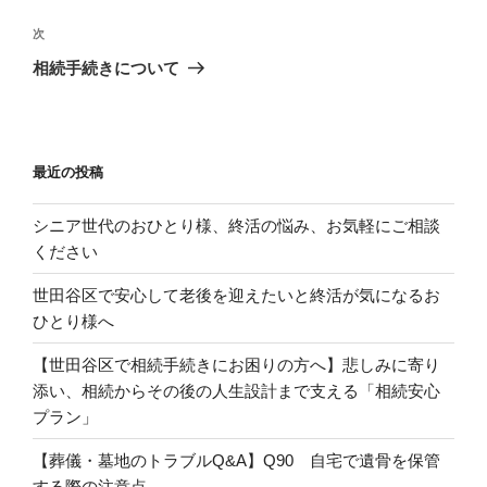
ナ
の
ビ
投
次
次
稿
ゲ
の
相続手続きについて
投
ー
稿
シ
ョ
最近の投稿
ン
シニア世代のおひとり様、終活の悩み、お気軽にご相談
ください
世田谷区で安心して老後を迎えたいと終活が気になるお
ひとり様へ
【世田谷区で相続手続きにお困りの方へ】悲しみに寄り
添い、相続からその後の人生設計まで支える「相続安心
プラン」
【葬儀・墓地のトラブルQ&A】Q90 自宅で遺骨を保管
する際の注意点