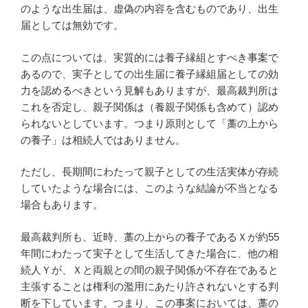
のような出生届は、虚偽の内容を含むものであり、出生
届としては無効です。
この点については、実質的には養子縁組とすべき事案で
あるので、実子としての出生届に養子縁組届としての効
力を認めるべきという見解もありますが、最高裁判所は
これを否定し、親子関係は（養親子関係も含めて）認め
られないとしています。つまり原則として「藁の上から
の養子」は相続人ではありません。
ただし、長期間にわたって親子としての生活実体が存続
していたような場合には、このような結論が不当となる
場合もあります。
最高裁判所も、近時、藁の上からの養子であるＸが約55
年間にわたって実子として生活してきた場合に、他の相
続人Ｙが、Ｘと両親との間の親子関係が不存在であると
主張することは権利の濫用にあたり許されないとする判
断を下しています。つまり、この事案においては、藁の