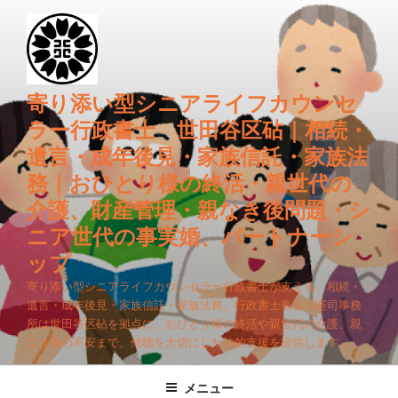
コ
ン
テ
ン
ツ
寄り添い型シニアライフカウンセ
へ
ラー行政書士 世田谷区砧｜相続・
ス
遺言・成年後見・家族信託・家族法
キ
務｜おひとり様の終活・親世代の
ッ
プ
介護、財産管理・親なき後問題・シ
ニア世代の事実婚、パートナーシ
ップ
寄り添い型シニアライフカウンセラー行政書士が支える、相続・
遺言・成年後見・家族信託・家族法務。行政書士長谷川憲司事務
所は世田谷区砧を拠点に、おひとり様の終活や親世代の介護、親
なき後の不安まで、傾聴を大切にした法的支援を提供します。
メニュー