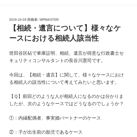
投
2019-10-04
投稿者:
WPMASTER
稿
【相続・遺言について】様々なケ
日:
ースにおける相続人該当性
世田谷区砧で車庫証明、相続、遺言が得意な行政書士セ
キュリティコンサルタントの長谷川憲司です。
今回は、【相続・遺言】に関して、様々なケースにおけ
る相続人の該当性について考えてみたいと思います。
【Ｑ】前回どのような人が相続人になるのかは分かりま
したが、次のようなケースではどうなるのでしょうか？
①：内縁配偶者、事実婚パートナーのケース
②：子が出生前の胎児であるケース