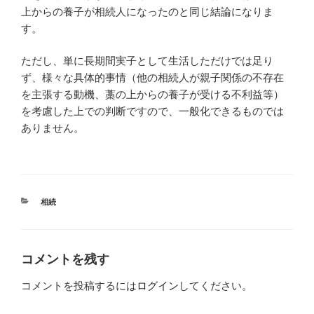
上からの養子が相続人になったのと同じ結論になりま
す。
ただし、単に長期間実子として生活しただけでは足り
ず、様々な具体的事情（他の相続人が親子関係の不存在
を主張する動機、藁の上からの養子が受ける不利益等）
を考慮した上での判断ですので、一般化できるものでは
ありません。
カ
相続
テ
ゴ
リ
ー
コメントを残す
コメントを投稿するには
ログイン
してください。