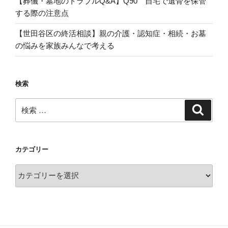
【葬儀・墓地のトラブルQ&A】Q90 自宅で遺骨を保管
する際の注意点
【世田谷区の終活相談】親の介護・認知症・相続・お墓
の悩みを家族みんなで考える
検索
検
検
索
索:
カテゴリー
カ
テ
ゴ
リ
ー