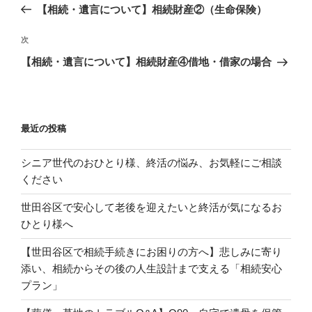
去
【相続・遺言について】相続財産②（生命保険）
ナ
の
ビ
投
次
次
稿
ゲ
の
【相続・遺言について】相続財産④借地・借家の場合
投
ー
稿
シ
ョ
最近の投稿
ン
シニア世代のおひとり様、終活の悩み、お気軽にご相談
ください
世田谷区で安心して老後を迎えたいと終活が気になるお
ひとり様へ
【世田谷区で相続手続きにお困りの方へ】悲しみに寄り
添い、相続からその後の人生設計まで支える「相続安心
プラン」