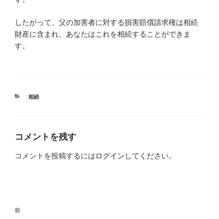
したがって、父の加害者に対する損害賠償請求権は相続
財産に含まれ、あなたはこれを相続することができま
す。
カ
相続
テ
ゴ
リ
ー
コメントを残す
コメントを投稿するには
ログイン
してください。
投
過
前
稿