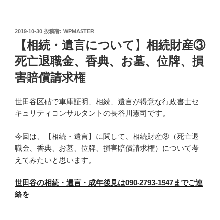
投
2019-10-30
投稿者:
WPMASTER
稿
【相続・遺言について】相続財産③
日:
死亡退職金、香典、お墓、位牌、損
害賠償請求権
世田谷区砧で車庫証明、相続、遺言が得意な行政書士セ
キュリティコンサルタントの長谷川憲司です。
今回は、【相続・遺言】に関して、相続財産③（死亡退
職金、香典、お墓、位牌、損害賠償請求権）について考
えてみたいと思います。
世田谷の相続・遺言・成年後見は090-2793-1947までご連
絡を