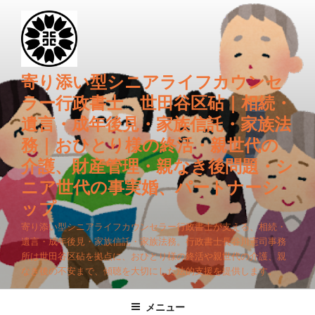
コ
ン
テ
ン
ツ
寄り添い型シニアライフカウンセ
へ
ラー行政書士 世田谷区砧｜相続・
ス
遺言・成年後見・家族信託・家族法
キ
務｜おひとり様の終活・親世代の
ッ
プ
介護、財産管理・親なき後問題・シ
ニア世代の事実婚、パートナーシ
ップ
寄り添い型シニアライフカウンセラー行政書士が支える、相続・
遺言・成年後見・家族信託・家族法務。行政書士長谷川憲司事務
所は世田谷区砧を拠点に、おひとり様の終活や親世代の介護、親
なき後の不安まで、傾聴を大切にした法的支援を提供します。
メニュー