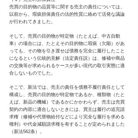
売買の目的物の品質等に関する売主の責任については、
以前から、瑕疵担保責任の法的性質に絡めて活発な議論
が行われてきました。
そして、売買の目的物が特定物（たとえば、中古自動
車）の場合には、たとえその目的物に瑕疵（欠陥）があ
っても、その物を引き渡せば債務を完全に履行したこと
になるという伝統的見解（法定責任説）は、修補や商品
の交換等が求められるケースが多い現代の取引実態に適
合しないものでした。
そこで、新法では、売主の責任を債務不履行責任として
構成し、売買の目的物が特定物であるか、種類物（たと
えば、新品の機械）であるかにかかわらず、売主は売買
契約の内容に適合しないときには、買主は履行の追完請
求権（修補や代替物給付などにより完全な履行を求める
権利）や代金減額請求権を有することが定められました
（新法562条）。