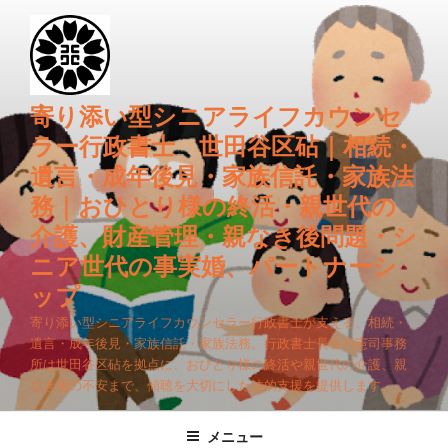
コ
ン
テ
ン
ツ
寄り添い型シニアライフカウンセ
へ
ラー行政書士 世田谷区砧｜相続・
ス
遺言・成年後見・家族信託・家族法
キ
務｜おひとり様の終活・親世代の
ッ
プ
介護、財産管理・親なき後問題・シ
ニア世代の事実婚、パートナーシ
ップ
寄り添い型シニアライフカウンセラー行政書士が支える、相続・
遺言・成年後見・家族信託・家族法務。行政書士長谷川憲司事務
所は世田谷区砧を拠点に、おひとり様の終活や親世代の介護、親
なき後の不安まで、傾聴を大切にした法的支援を提供します。
メニュー