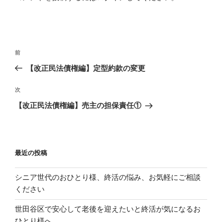
投
過
前
稿
去
【改正民法債権編】定型約款の変更
ナ
の
ビ
投
次
次
稿
ゲ
の
【改正民法債権編】売主の担保責任①
投
ー
稿
シ
ョ
最近の投稿
ン
シニア世代のおひとり様、終活の悩み、お気軽にご相談
ください
世田谷区で安心して老後を迎えたいと終活が気になるお
ひとり様へ