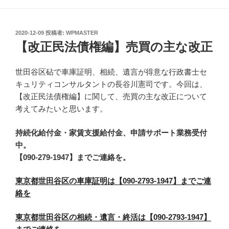
投
2020-12-09
投稿者:
WPMASTER
稿
【改正民法債権編】売買の主な改正
日:
世田谷区砧で車庫証明、相続、遺言が得意な行政書士セ
キュリティコンサルタントの長谷川憲司です。今回は、
【改正民法債権編】に関して、売買の主な改正について
考えてみたいと思います。
持続化給付金・家賃支援給付金、申請サポート業務受付
中。
【090-279-1947】までご連絡を。
東京都世田谷区の車庫証明は【090-2793-1947】までご連
絡を
東京都世田谷区の相続・遺言・終活は【090-2793-1947】