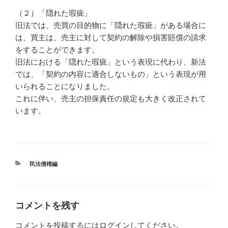
（２）「隠れた瑕疵」
旧法では、売買の目的物に「隠れた瑕疵」がある場合に
は、買主は、売主に対して契約の解除や損害賠償の請求
をすることができます。
旧法における「隠れた瑕疵」という表現に代わり、新法
では、「契約の内容に適合しないもの」という表現が用
いられることになりました。
これに伴い、売主の担保責任の規定も大きく改正されて
います。
カ
民法債権編
テ
ゴ
リ
ー
コメントを残す
コメントを投稿するには
ログイン
してください。