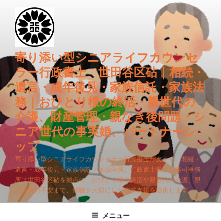
コ
ン
テ
ン
ツ
寄り添い型シニアライフカウンセ
へ
ラー行政書士 世田谷区砧｜相続・
ス
遺言・成年後見・家族信託・家族法
キ
務｜おひとり様の終活・親世代の
ッ
プ
介護、財産管理・親なき後問題・シ
ニア世代の事実婚、パートナーシ
ップ
寄り添い型シニアライフカウンセラー行政書士が支える、相続・
遺言・成年後見・家族信託・家族法務。行政書士長谷川憲司事務
所は世田谷区砧を拠点に、おひとり様の終活や親世代の介護、親
なき後の不安まで、傾聴を大切にした法的支援を提供します。
メニュー