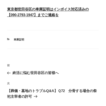
東京都世田谷区の車庫証明はインボイス対応済みの
【090-2793-1947】までご連絡を
カ
車庫証明
テ
ゴ
リ
ー
投
過
前
稿
去
終活に悩む世田谷区の皆様へ
ナ
の
ビ
投
次
次
稿
ゲ
の
【葬儀・墓地のトラブルQ&A】Ｑ72 分骨する場合の祭
投
ー
祀主宰者の許可
稿
シ