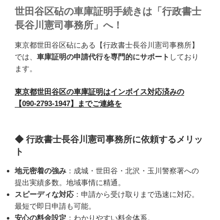
世田谷区砧の車庫証明手続きは「行政書士
長谷川憲司事務所」へ！
東京都世田谷区砧にある【行政書士長谷川憲司事務所】
では、
車庫証明の申請代行を専門的にサポート
しており
ます。
東京都世田谷区の車庫証明はインボイス対応済みの
【090-2793-1947】までご連絡を
◆ 行政書士長谷川憲司事務所に依頼するメリッ
ト
地元密着の強み
：成城・世田谷・北沢・玉川警察署への
提出実績多数。地域事情に精通。
スピーディな対応
：申請から受け取りまで迅速に対応。
最短で即日申請も可能。
安心の料金設定
：わかりやすい料金体系。