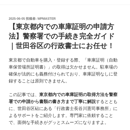
投
2025-06-05
投稿者:
WPMASTER
稿
【東京都内での車庫証明の申請方
日:
法】警察署での手続き完全ガイド
｜世田谷区の行政書士にお任せ！
東京都で自動車を購入・登録する際、「車庫証明（自動
車保管場所証明書）」の取得は欠かせません。駐車場の
確保が法的にも義務付けられており、車庫証明なしに登
録することは原則できません。
この記事では、
東京都内での車庫証明の取得方法を警察
署での申請から書類の書き方まで丁寧に解説
するととも
に、世田谷区砧にある「行政書士長谷川憲司事務所」に
よるサポートをご紹介します。専門家に依頼すること
で、面倒な手続きがグッとスムーズになりますよ。