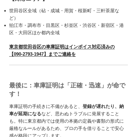
世田谷区全域（砧・成城・用賀・桜新町・三軒茶屋な
ど）
狛江市・調布市・目黒区・杉並区・渋谷区・新宿区・港
区・大田区ほか都内全域
東京都世田谷区の車庫証明はインボイス対応済みの
【090-2793-1947】までご連絡を
最後に：車庫証明は「正確・迅速」が命で
す！
車庫証明の手続きに不備があると、
登録が遅れたり、納
車が延期になる
など、思わぬトラブルに発展すること
も。特に東京都内では使用の本拠の定義や書類の形式に
厳格なルールがあるため、プロの手を借りることで安心
感が格段にアップします。