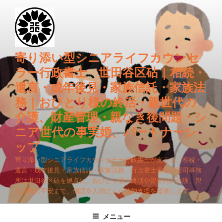
コ
ン
テ
ン
ツ
寄り添い型シニアライフカウンセ
へ
ラー行政書士 世田谷区砧｜相続・
ス
遺言・成年後見・家族信託・家族法
キ
務｜おひとり様の終活・親世代の
ッ
プ
介護、財産管理・親なき後問題・シ
ニア世代の事実婚、パートナーシ
ップ
寄り添い型シニアライフカウンセラー行政書士が支える、相続・
遺言・成年後見・家族信託・家族法務。行政書士長谷川憲司事務
所は世田谷区砧を拠点に、おひとり様の終活や親世代の介護、親
なき後の不安まで、傾聴を大切にした法的支援を提供します。
メニュー