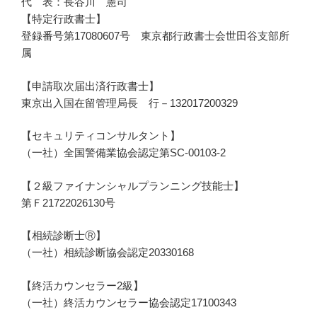
代 表：長谷川 憲司
【特定行政書士】
登録番号第17080607号 東京都行政書士会世田谷支部所
属
【申請取次届出済行政書士】
東京出入国在留管理局長 行－132017200329
【セキュリティコンサルタント】
（一社）全国警備業協会認定第SC-00103-2
【２級ファイナンシャルプランニング技能士】
第Ｆ21722026130号
【相続診断士Ⓡ】
（一社）相続診断協会認定20330168
【終活カウンセラー2級】
（一社）終活カウンセラー協会認定17100343