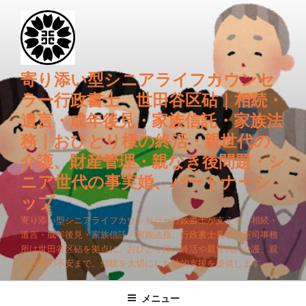
コ
ン
テ
ン
ツ
寄り添い型シニアライフカウンセ
へ
ラー行政書士 世田谷区砧｜相続・
ス
遺言・成年後見・家族信託・家族法
キ
務｜おひとり様の終活・親世代の
ッ
プ
介護、財産管理・親なき後問題・シ
ニア世代の事実婚、パートナーシ
ップ
寄り添い型シニアライフカウンセラー行政書士が支える、相続・
遺言・成年後見・家族信託・家族法務。行政書士長谷川憲司事務
所は世田谷区砧を拠点に、おひとり様の終活や親世代の介護、親
なき後の不安まで、傾聴を大切にした法的支援を提供します。
メニュー