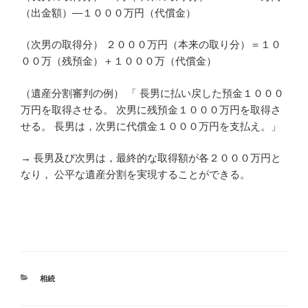
（出金額）―１０００万円（代償金）
（次男の取得分） ２０００万円（本来の取り分）＝１０
００万（残預金）＋１０００万（代償金）
（遺産分割審判の例） 「 長男に払い戻した預金１０００
万円を取得させる。 次男に残預金１０００万円を取得さ
せる。 長男は，次男に代償金１０００万円を支払え。」
→ 長男及び次男は，最終的な取得額が各２０００万円と
なり， 公平な遺産分割を実現することができる。
カ
相続
テ
ゴ