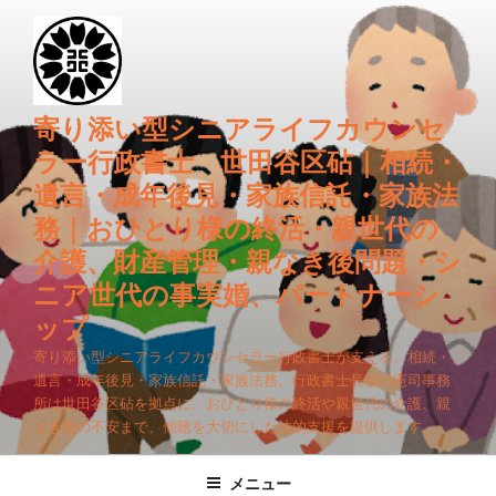
コ
ン
テ
ン
ツ
寄り添い型シニアライフカウンセ
へ
ラー行政書士 世田谷区砧｜相続・
ス
遺言・成年後見・家族信託・家族法
キ
務｜おひとり様の終活・親世代の
ッ
プ
介護、財産管理・親なき後問題・シ
ニア世代の事実婚、パートナーシ
ップ
寄り添い型シニアライフカウンセラー行政書士が支える、相続・
遺言・成年後見・家族信託・家族法務。行政書士長谷川憲司事務
所は世田谷区砧を拠点に、おひとり様の終活や親世代の介護、親
なき後の不安まで、傾聴を大切にした法的支援を提供します。
メニュー