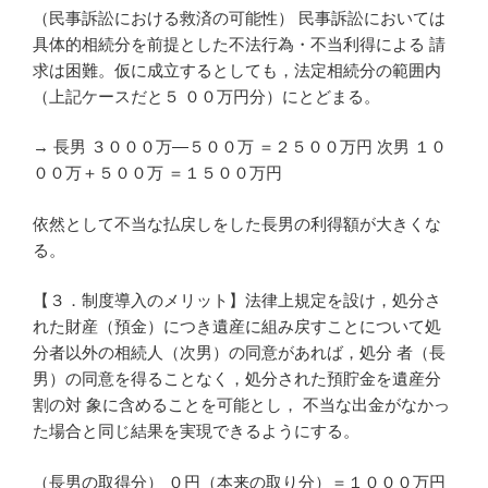
（民事訴訟における救済の可能性） 民事訴訟においては
具体的相続分を前提とした不法行為・不当利得による 請
求は困難。仮に成立するとしても，法定相続分の範囲内
（上記ケースだと５ ００万円分）にとどまる。
→ 長男 ３０００万―５００万 ＝２５００万円 次男 １０
００万＋５００万 ＝１５００万円
依然として不当な払戻しをした長男の利得額が大きくな
る。
【３．制度導入のメリット】法律上規定を設け，処分さ
れた財産（預金）につき遺産に組み戻すことについて処
分者以外の相続人（次男）の同意があれば，処分 者（長
男）の同意を得ることなく，処分された預貯金を遺産分
割の対 象に含めることを可能とし， 不当な出金がなかっ
た場合と同じ結果を実現できるようにする。
（長男の取得分） ０円（本来の取り分）＝１０００万円