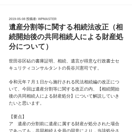
投
2019-05-08
投稿者:
WPMASTER
稿
遺産分割等に関する相続法改正（相
日:
続開始後の共同相続人による財産処
分について）
世田谷区砧の書庫証明、相続、遺言が得意な行政書士セ
キュリティコンサルタントの長谷川憲司です。
令和元年７月１日から施行される民法相続編の改正につ
いて、今回は遺産分割等に関する改正の内、【相続開始
後の共同相続人による財産処分】について解説していき
たいと思います。
【要点】
ア 遺産の分割前に遺産に属する財産が処分された場合
であっても，共同相続人全員の同意により，当該処分さ