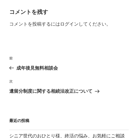
リ
ー
コメントを残す
コメントを投稿するには
ログイン
してください。
投
過
前
稿
去
成年後見無料相談会
ナ
の
ビ
投
次
次
稿
ゲ
の
遺留分制度に関する相続法改正について
投
ー
稿
シ
ョ
最近の投稿
ン
シニア世代のおひとり様、終活の悩み、お気軽にご相談