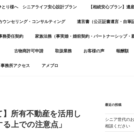
ひとり様へ シニアライフ安心設計プラン
【相続安心プラン】遺
カウンセリング・コンサルティング
遺言書（公正証書遺言・自筆
事務委任契約
家族法務（事実婚・婚前契約・パートナーシップ・
）
古物商許可申請
取扱業務
お客様の声
報酬額
事務所アクセス
アメブロ
最近の投稿
て】所有不動産を活用し
シニア世代の
する上での注意点」
相談ください