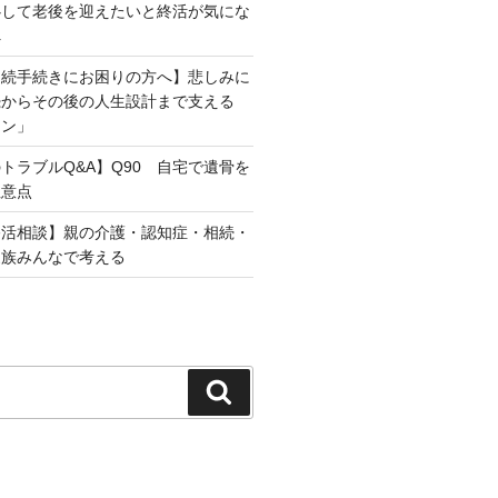
心して老後を迎えたいと終活が気にな
へ
相続手続きにお困りの方へ】悲しみに
続からその後の人生設計まで支える
ラン」
トラブルQ&A】Q90 自宅で遺骨を
注意点
終活相談】親の介護・認知症・相続・
家族みんなで考える
検
索