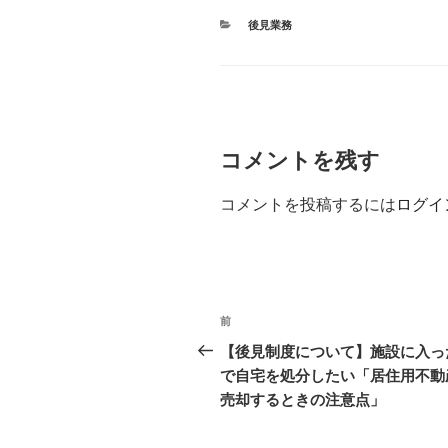
カ
後見業務
テ
ゴ
リ
ー
コメントを残す
コメントを投稿するには
ログイ
投
前
過
稿
去
【後見制度について】施設に入っ
の
で自宅を処分したい「居住用不動
ナ
投
売却するときの注意点」
ビ
稿