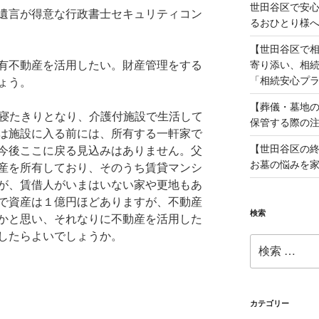
世田谷区で安
遺言が得意な行政書士セキュリティコン
るおひとり様
【世田谷区で
寄り添い、相
有不動産を活用したい。財産管理をする
「相続安心プ
ょう。
【葬儀・墓地の
で寝たきりとなり、介護付施設で生活して
保管する際の
は施設に入る前には、所有する一軒家で
【世田谷区の
今後ここに戻る見込みはありません。父
お墓の悩みを
産を所有しており、そのうち賃貸マンシ
が、賃借人がいまはいない家や更地もあ
で資産は１億円ほどありますが、不動産
検索
かと思い、それなりに不動産を活用した
したらよいでしょうか。
検
索:
カテゴリー