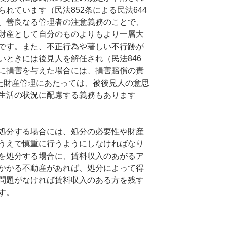
れています（民法852条による民法644
、善良なる管理者の注意義務のことで、
財産として自分のものよりもより一層大
です。また、不正行為や著しい不行跡が
いときには後見人を解任され（民法846
に損害を与えた場合には、損害賠償の責
また財産管理にあたっては、被後見人の意思
生活の状況に配慮する義務もあります
処分する場合には、処分の必要性や財産
うえで慎重に行うようにしなければなり
を処分する場合に、賃料収入のあがるア
かかる不動産があれば、処分によって得
問題がなければ賃料収入のある方を残す
す。