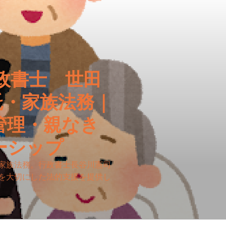
政書士 世田
託・家族法務｜
管理・親なき
ーシップ
家族法務。行政書士長谷川憲司
を大切にした法的支援を提供し