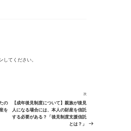
ン
してください。
次
次
の
たの
【成年後見制度について】親族が後見
投
産を
人になる場合には、本人の財産を信託
稿
する必要がある？「後見制度支援信託
とは？」