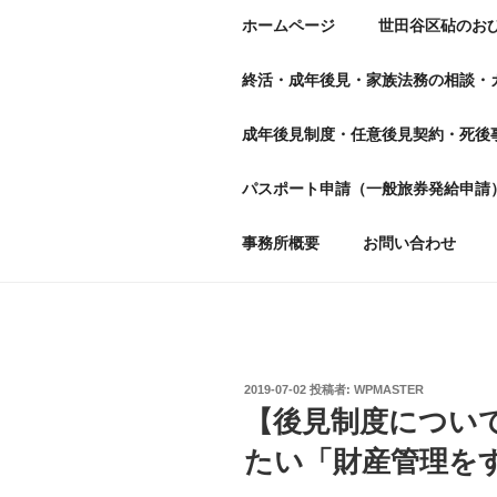
ホームページ
世田谷区砧のお
終活・成年後見・家族法務の相談・
成年後見制度・任意後見契約・死後
パスポート申請（一般旅券発給申請
事務所概要
お問い合わせ
投
2019-07-02
投稿者:
WPMASTER
稿
【後見制度につい
日:
たい「財産管理を