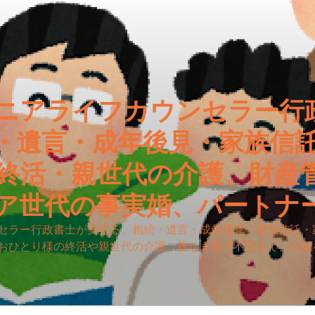
ニアライフカウンセラー行
・遺言・成年後見・家族信
終活・親世代の介護、財産
ア世代の事実婚、パートナ
セラー行政書士が支える、相続・遺言・成年後見・家族信託・
おひとり様の終活や親世代の介護、親なき後の不安まで、傾聴