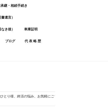
産承継・相続手続き
証書遺言）
親なき後）
車庫証明
ブログ
代 表 略 歴
おひとり様、終活の悩み、お気軽にご