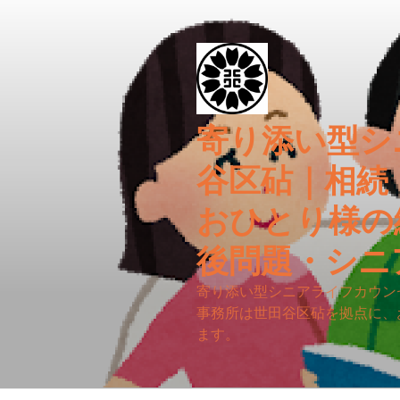
コ
ン
テ
ン
ツ
へ
寄り添い型シ
ス
キ
谷区砧｜相続
ッ
プ
おひとり様の
後問題・シニ
寄り添い型シニアライフカウン
事務所は世田谷区砧を拠点に、
ます。