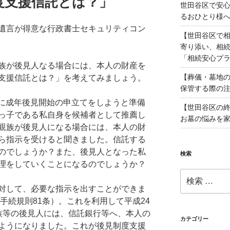
度支援信託とは？」
世田谷区で安
るおひとり様
遺言が得意な行政書士セキュリティコン
【世田谷区で
寄り添い、相
「相続安心プ
族が後見人なる場合には、本人の財産を
【葬儀・墓地の
支援信託とは？」を考えてみましょう。
保管する際の
に成年後見開始の申立てをしようと準備
【世田谷区の
っ子である私自身を候補者として推薦し
お墓の悩みを
親族が後見人になる場合には、本人の財
ら指示を受けると聞きました。信託する
のでしょうか？また、後見人となった私
検索
理をしていくことになるのでしょうか？
検
索:
対して、必要な指示を出すことができま
件手続規則81条）。これを利用して平成24
族等の後見人には、信託銀行等へ、本人の
カテゴリー
ようになりました。これが後見制度支援