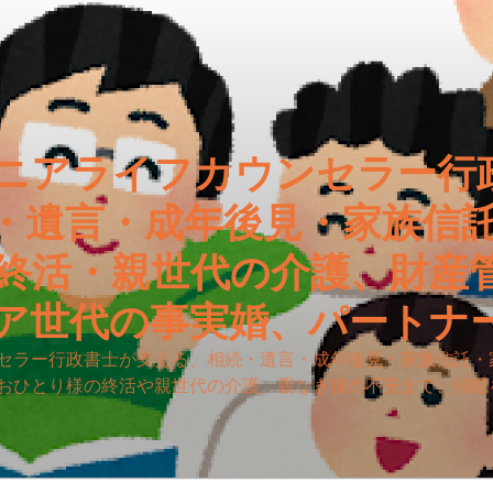
ニアライフカウンセラー行
・遺言・成年後見・家族信
終活・親世代の介護、財産
ア世代の事実婚、パートナ
セラー行政書士が支える、相続・遺言・成年後見・家族信託・
おひとり様の終活や親世代の介護、親なき後の不安まで、傾聴