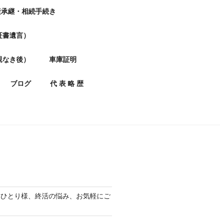
産承継・相続手続き
証書遺言）
親なき後）
車庫証明
ブログ
代 表 略 歴
おひとり様、終活の悩み、お気軽にご