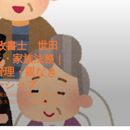
政書士 世田
託・家族法務｜
管理・親なき
ーシップ
家族法務。行政書士長谷川憲司
を大切にした法的支援を提供し