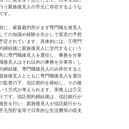
行う親族後見人の手元に存在するような
です。
前に、家庭裁判所がまず専門職を後見人
しての知識や経験を生かして収支の予想
予定されています。具体的には、①専門
約締結後に親族後見人に交代するという
共に専門職後見人を選任し、事務を分掌
職後見人はそれ以外の事務を分掌等）し
約締結後、専門職後見人のみ辞任すると
親族後見人とともに専門職後見人を選任
の監督の下、信託契約を締結し、その後
いう方式が考えられます。実務上は①又
うです。信託契約締結後は、信託銀行が
報告を行い、親族後見人が信託銀行から
手元預貯金等で日常的な生活費等の収支