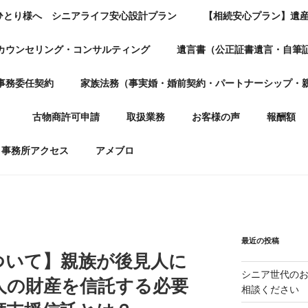
ひとり様へ シニアライフ安心設計プラン
【相続安心プラン】遺
カウンセリング・コンサルティング
遺言書（公正証書遺言・自筆
事務委任契約
家族法務（事実婚・婚前契約・パートナーシップ・
）
古物商許可申請
取扱業務
お客様の声
報酬額
事務所アクセス
アメブロ
最近の投稿
ついて】親族が後見人に
シニア世代の
人の財産を信託する必要
相談ください