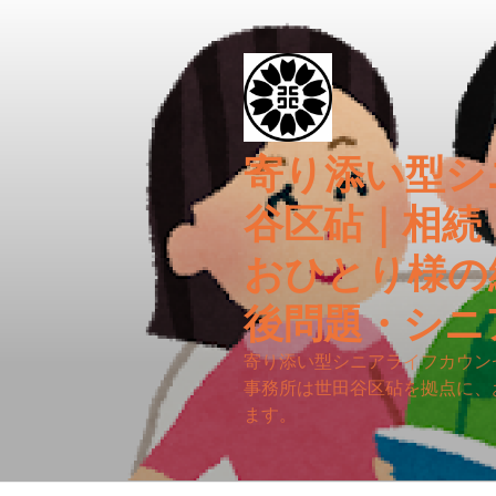
コ
ン
テ
ン
ツ
へ
寄り添い型シ
ス
キ
谷区砧｜相続
ッ
プ
おひとり様の
後問題・シニ
寄り添い型シニアライフカウン
事務所は世田谷区砧を拠点に、
ます。