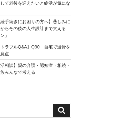
心して老後を迎えたいと終活が気にな
へ
相続手続きにお困りの方へ】悲しみに
続からその後の人生設計まで支える
ラン」
トラブルQ&A】Q90 自宅で遺骨を
注意点
終活相談】親の介護・認知症・相続・
家族みんなで考える
検
索