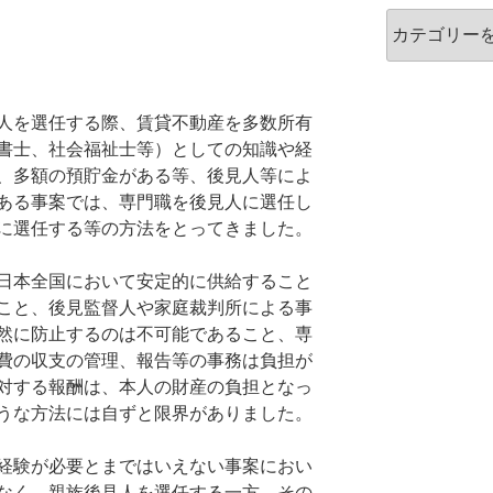
カ
テ
ゴ
リ
ー
人を選任する際、賃貸不動産を多数所有
書士、社会福祉士等）としての知識や経
、多額の預貯金がある等、後見人等によ
ある事案では、専門職を後見人に選任し
に選任する等の方法をとってきました。
日本全国において安定的に供給すること
こと、後見監督人や家庭裁判所による事
然に防止するのは不可能であること、専
費の収支の管理、報告等の事務は負担が
対する報酬は、本人の財産の負担となっ
うな方法には自ずと限界がありました。
経験が必要とまではいえない事案におい
なく、親族後見人を選任する一方、その