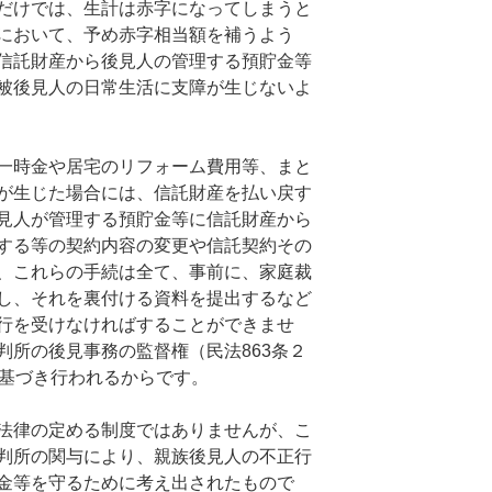
だけでは、生計は赤字になってしまうと
において、予め赤字相当額を補うよう
信託財産から後見人の管理する預貯金等
被後見人の日常生活に支障が生じないよ
一時金や居宅のリフォーム費用等、まと
が生じた場合には、信託財産を払い戻す
見人が管理する預貯金等に信託財産から
する等の契約内容の変更や信託契約その
、これらの手続は全て、事前に、家庭裁
し、それを裏付ける資料を提出するなど
行を受けなければすることができませ
判所の後見事務の監督権（民法863条２
に基づき行われるからです。
法律の定める制度ではありませんが、こ
判所の関与により、親族後見人の不正行
金等を守るために考え出されたもので