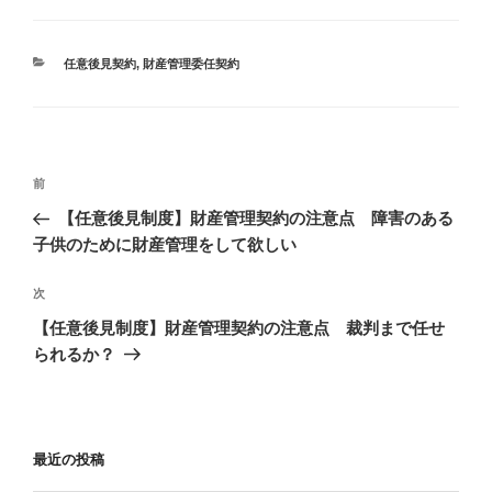
カ
任意後見契約
,
財産管理委任契約
テ
ゴ
リ
ー
投
過
前
稿
去
【任意後見制度】財産管理契約の注意点 障害のある
ナ
の
子供のために財産管理をして欲しい
ビ
投
稿
ゲ
次
次
の
ー
【任意後見制度】財産管理契約の注意点 裁判まで任せ
投
られるか？
シ
稿
ョ
ン
最近の投稿