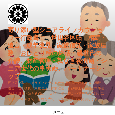
コ
ン
テ
ン
ツ
寄り添い型シニアライフカウンセ
へ
ラー行政書士 世田谷区砧｜相続・
ス
遺言・成年後見・家族信託・家族法
キ
務｜おひとり様の終活・親世代の
ッ
プ
介護、財産管理・親なき後問題・シ
ニア世代の事実婚、パートナーシ
ップ
寄り添い型シニアライフカウンセラー行政書士が支える、相続・
遺言・成年後見・家族信託・家族法務。行政書士長谷川憲司事務
所は世田谷区砧を拠点に、おひとり様の終活や親世代の介護、親
なき後の不安まで、傾聴を大切にした法的支援を提供します。
メニュー