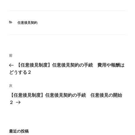
カ
任意後見契約
テ
ゴ
リ
ー
投
過
前
稿
去
【任意後見制度】任意後見契約の手続 費用や報酬は
ナ
の
どうする２
ビ
投
稿
ゲ
次
次
の
ー
【任意後見制度】任意後見契約の手続 任意後見の開始
投
２
シ
稿
ョ
ン
最近の投稿