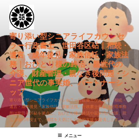
コ
ン
テ
ン
ツ
寄り添い型シニアライフカウンセ
へ
ラー行政書士 世田谷区砧｜相続・
ス
遺言・成年後見・家族信託・家族法
キ
務｜おひとり様の終活・親世代の
ッ
プ
介護、財産管理・親なき後問題・シ
ニア世代の事実婚、パートナーシ
ップ
寄り添い型シニアライフカウンセラー行政書士が支える、相続・
遺言・成年後見・家族信託・家族法務。行政書士長谷川憲司事務
所は世田谷区砧を拠点に、おひとり様の終活や親世代の介護、親
なき後の不安まで、傾聴を大切にした法的支援を提供します。
メニュー