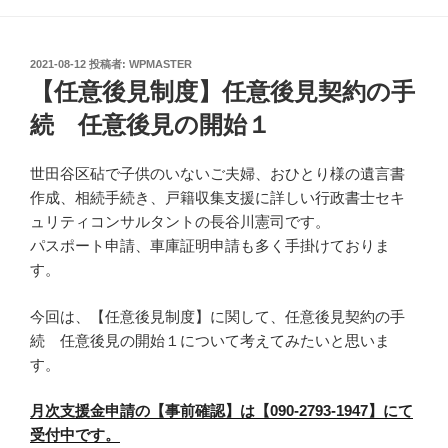
投
2021-08-12
投稿者:
WPMASTER
稿
【任意後見制度】任意後見契約の手
日:
続 任意後見の開始１
世田谷区砧で子供のいないご夫婦、おひとり様の遺言書
作成、相続手続き、戸籍収集支援に詳しい行政書士セキ
ュリティコンサルタントの長谷川憲司です。
パスポート申請、車庫証明申請も多く手掛けておりま
す。
今回は、【任意後見制度】に関して、任意後見契約の手
続 任意後見の開始１について考えてみたいと思いま
す。
月次支援金申請の【事前確認】は【090-2793-1947】にて
受付中です。