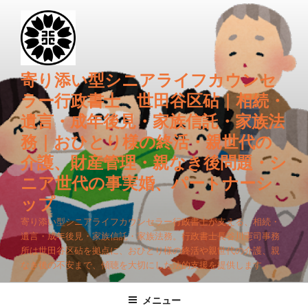
コ
ン
テ
ン
ツ
寄り添い型シニアライフカウンセ
へ
ラー行政書士 世田谷区砧｜相続・
ス
遺言・成年後見・家族信託・家族法
キ
務｜おひとり様の終活・親世代の
ッ
プ
介護、財産管理・親なき後問題・シ
ニア世代の事実婚、パートナーシ
ップ
寄り添い型シニアライフカウンセラー行政書士が支える、相続・
遺言・成年後見・家族信託・家族法務。行政書士長谷川憲司事務
所は世田谷区砧を拠点に、おひとり様の終活や親世代の介護、親
なき後の不安まで、傾聴を大切にした法的支援を提供します。
メニュー