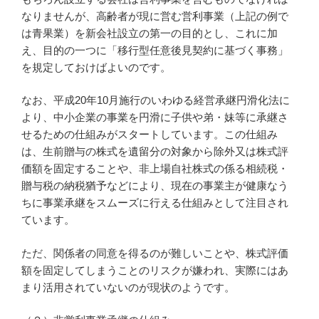
なりませんが、高齢者が現に営む営利事業（上記の例で
は青果業）を新会社設立の第一の目的とし、これに加
え、目的の一つに「移行型任意後見契約に基づく事務」
を規定しておけばよいのです。
なお、平成20年10月施行のいわゆる経営承継円滑化法に
より、中小企業の事業を円滑に子供や弟・妹等に承継さ
せるための仕組みがスタートしています。この仕組み
は、生前贈与の株式を遺留分の対象から除外又は株式評
価額を固定することや、非上場自社株式の係る相続税・
贈与税の納税猶予などにより、現在の事業主が健康なう
ちに事業承継をスムーズに行える仕組みとして注目され
ています。
ただ、関係者の同意を得るのが難しいことや、株式評価
額を固定してしまうことのリスクが嫌われ、実際にはあ
まり活用されていないのが現状のようです。