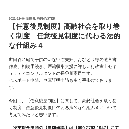
投
2021-12-06
投稿者:
WPMASTER
稿
【任意後見制度】高齢社会を取り巻
日:
く制度 任意後見制度に代わる法的
な仕組み４
世田谷区砧で子供のいないご夫婦、おひとり様の遺言書
作成、相続手続き、戸籍収集支援に詳しい行政書士セキ
ュリティコンサルタントの長谷川憲司です。
パスポート申請、車庫証明申請も多く手掛けておりま
す。
今回は、【任意後見制度】に関して、高齢社会を取り巻
く制度 任意後見制度に代わる法的な仕組み４について
考えてみたいと思います。
月次支援金申請の【事前確認】は【090-2793-1947】にて