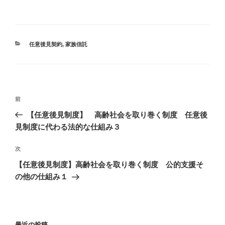
カ
任意後見契約
,
家族信託
テ
ゴ
リ
ー
投
過
前
稿
去
【任意後見制度】 高齢社会を取り巻く制度 任意後
ナ
の
見制度に代わる法的な仕組み３
ビ
投
稿
ゲ
次
次
の
ー
【任意後見制度】高齢社会を取り巻く制度 公的支援そ
投
の他の仕組み１
シ
稿
ョ
ン
最近の投稿