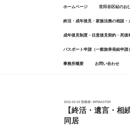
ホームページ
世田谷区砧のお
終活・成年後見・家族法務の相談・
成年後見制度・任意後見契約・死後
パスポート申請（一般旅券発給申請
事務所概要
お問い合わせ
投
2022-02-03
投稿者:
WPMASTER
稿
【終活・遺言・相
日:
同居