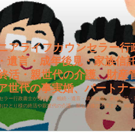
ニアライフカウンセラー行
・遺言・成年後見・家族信
終活・親世代の介護、財産
ア世代の事実婚、パートナ
セラー行政書士が支える、相続・遺言・成年後見・家族信託・
おひとり様の終活や親世代の介護、親なき後の不安まで、傾聴