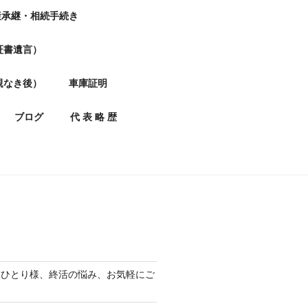
産承継・相続手続き
証書遺言）
親なき後）
車庫証明
ブログ
代 表 略 歴
おひとり様、終活の悩み、お気軽にご