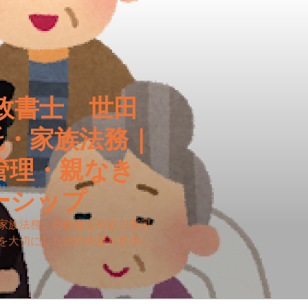
政書士 世田
託・家族法務｜
管理・親なき
ーシップ
家族法務。行政書士長谷川憲司
を大切にした法的支援を提供し