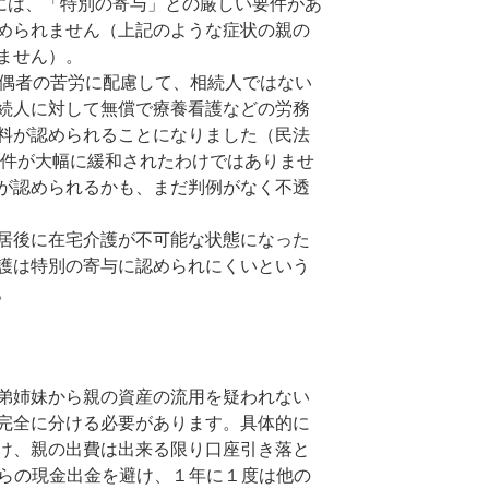
）には、「特別の寄与」との厳しい要件があ
められません（上記のような症状の親の
ません）。
配偶者の苦労に配慮して、相続人ではない
続人に対して無償で療養看護などの労務
料が認められることになりました（民法
要件が大幅に緩和されたわけではありませ
が認められるかも、まだ判例がなく不透
居後に在宅介護が不可能な状態になった
護は特別の寄与に認められにくいという
。
弟姉妹から親の資産の流用を疑われない
完全に分ける必要があります。具体的に
け、親の出費は出来る限り口座引き落と
からの現金出金を避け、１年に１度は他の