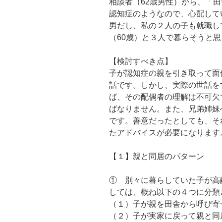
相談者（62歳男性）から、「田
認知症のようなので、心配して
男だし、私の２人の子も就職し
（60歳）と３人で暮らそうと
【検討すべき点】
子が認知症の親を引き取って面
話です。しかし、実際の世話を
ば、その配偶者の理解は不可欠
ばなりません。また、兄弟姉妹
です。善意だったとしても、そ
たアドバイスが必要になります
【１】親と同居のパターン
① 別々に暮らしていた子が高
しては、概ね以下の４つに分類
（１）子が親を田舎から呼び寄
（２）子が実家に戻って親と同