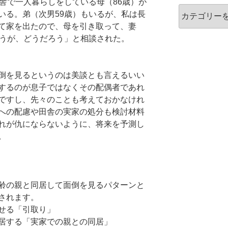
舎で一人暮らしをしている母（86歳）が
カ
いる。弟（次男59歳）もいるが、私は長
テ
て家を出たので、母を引き取って、妻
ゴ
思うが、どうだろう」と相談された。
リ
ー
倒を見るというのは美談とも言えるいい
するのが息子ではなくその配偶者であれ
ですし、先々のことも考えておかなけれ
への配慮や田舎の実家の処分も検討材料
れが仇にならないように、将来を予測し
。
齢の親と同居して面倒を見るパターンと
されます。
せる「引取り」
居する「実家での親との同居」