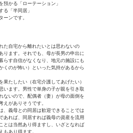
を預かる「ローテーション」
する「半同居」
ターンです。
れた自宅から離れたいとは思わないの
あります。それでも、母が長男の申出に
暮らす自信がなくなり、地元の施設にも
かくのが怖い）といった気持があるから
を果たしたい（在宅介護してあげたい）
思います。男性で単身の子が親を引き取
れないので、配偶者（妻）が母の面倒を
考えがありそうです。
は、義母との同居は歓迎できることでは
であれば、同居すれば義母の資産を流用
ことは当然あり得ますし、いざとなれば
えもあり得ます。