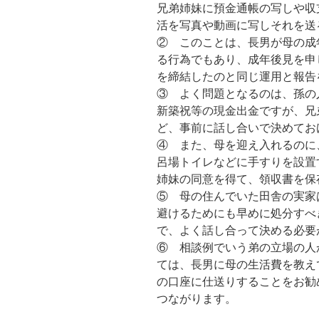
兄弟姉妹に預金通帳の写しや収
活を写真や動画に写しそれを送
② このことは、長男が母の成
る行為でもあり、成年後見を申
を締結したのと同じ運用と報告
③ よく問題となるのは、孫の
新築祝等の現金出金ですが、兄
ど、事前に話し合いで決めてお
④ また、母を迎え入れるのに
呂場トイレなどに手すりを設置
姉妹の同意を得て、領収書を保
⑤ 母の住んでいた田舎の実家
避けるためにも早めに処分すべ
で、よく話し合って決める必要
⑥ 相談例でいう弟の立場の人
ては、長男に母の生活費を教え
の口座に仕送りすることをお勧
つながります。