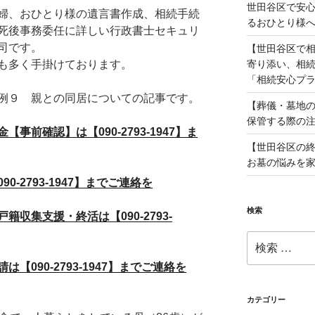
世田谷区で安
婦、おひとり様の遺言書作成、相続手続
るおひとり様
死後事務委任に詳しい行政書士セキュリ
司です。
【世田谷区で
寄り添い、相
も多く手掛けております。
「相続安心プ
例９ 親との同居についての記事です。
【葬儀・墓地の
保管する際の
前確認】は【090-2793-1947】ま
【世田谷区の
お墓の悩みを
-2793-1947】までご連絡を
検索
収集支援・終活は【090-2793-
検
索:
090-2793-1947】までご連絡を
カテゴリー