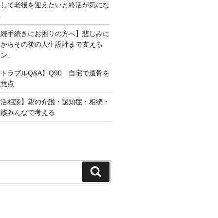
心して老後を迎えたいと終活が気にな
へ
相続手続きにお困りの方へ】悲しみに
続からその後の人生設計まで支える
ラン」
トラブルQ&A】Q90 自宅で遺骨を
注意点
終活相談】親の介護・認知症・相続・
家族みんなで考える
検
索