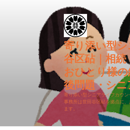
コ
ン
テ
ン
ツ
へ
寄り添い型シ
ス
キ
谷区砧｜相続
ッ
プ
おひとり様の
後問題・シニ
寄り添い型シニアライフカウン
事務所は世田谷区砧を拠点に、
ます。