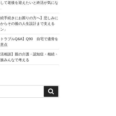
心して老後を迎えたいと終活が気にな
へ
相続手続きにお困りの方へ】悲しみに
続からその後の人生設計まで支える
ラン」
トラブルQ&A】Q90 自宅で遺骨を
注意点
終活相談】親の介護・認知症・相続・
家族みんなで考える
検
索