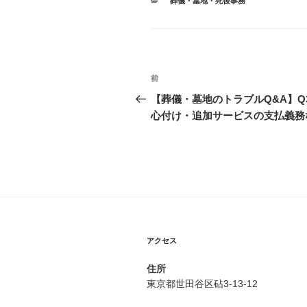
カ
葬儀・墓地・死後事務
テ
ゴ
リ
ー
投
前
過
稿
去
【葬儀・墓地のトラブルQ&A】
の
心付け・追加サービスの支払義務
ナ
投
ビ
稿
ゲ
ー
シ
アクセス
ョ
ン
住所
東京都世田谷区砧3-13-12