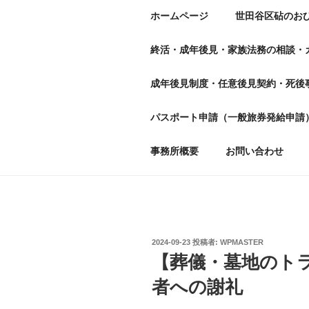
ホームページ
世田谷区砧のお
終活・成年後見・家族法務の相談・
成年後見制度・任意後見契約・死後
パスポート申請（一般旅券発給申請
事務所概要
お問い合わせ
投
2024-09-23
投稿者:
WPMASTER
稿
【葬儀・墓地のトラ
日:
者への謝礼