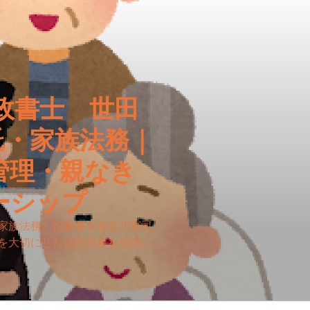
政書士 世田
託・家族法務｜
管理・親なき
ーシップ
家族法務。行政書士長谷川憲司
を大切にした法的支援を提供し