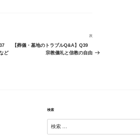
次
次
の
Q37
【葬儀・墓地のトラブルQ&A】Q39
投
など
宗教儀礼と信教の自由
稿
検索
検
索: