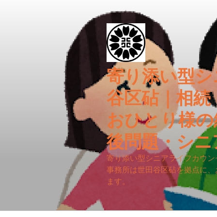
コ
ン
テ
ン
ツ
へ
寄り添い型シ
ス
キ
谷区砧｜相続
ッ
プ
おひとり様の
後問題・シニ
寄り添い型シニアライフカウン
事務所は世田谷区砧を拠点に、
ます。