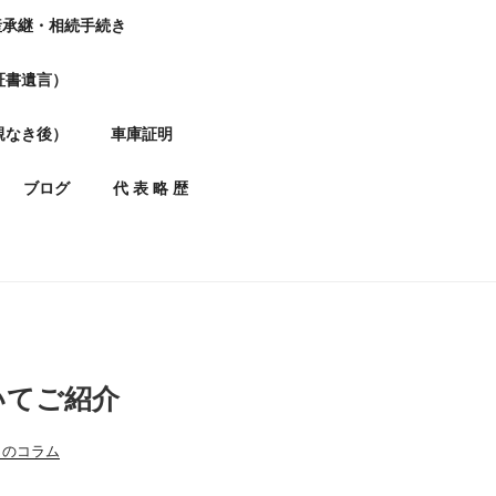
産承継・相続手続き
証書遺言）
親なき後）
車庫証明
ブログ
代 表 略 歴
いてご紹介
】のコラム