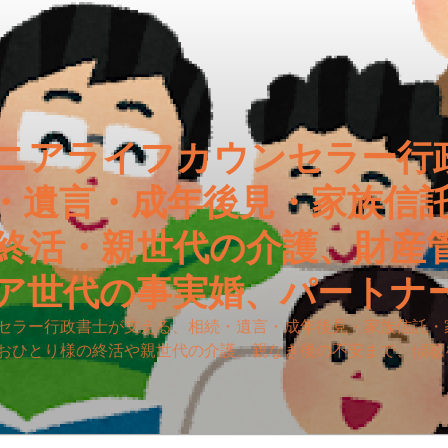
ニアライフカウンセラー行
・遺言・成年後見・家族信
終活・親世代の介護、財産
ア世代の事実婚、パートナ
セラー行政書士が支える、相続・遺言・成年後見・家族信託・
おひとり様の終活や親世代の介護、親なき後の不安まで、傾聴