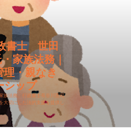
政書士 世田
託・家族法務｜
管理・親なき
ーシップ
家族法務。行政書士長谷川憲司
を大切にした法的支援を提供し