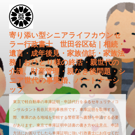
コ
ン
テ
ン
ツ
寄り添い型シニアライフカウンセ
へ
ラー行政書士 世田谷区砧｜相続・
ス
遺言・成年後見・家族信託・家族法
キ
務｜おひとり様の終活・親世代の
ッ
プ
介護、財産管理・親なき後問題・シ
ニア世代の事実婚、パートナーシ
ップ
東京で軽自動車の車庫証明・申請代行を承るセキュリティコ
ンサルタント長谷川憲司事務所です。車庫証明を取得する
際、車庫のある地域を管轄する警察署へ書類を申請する必要
があります。東京で車庫証明申請書の書き方や注意点、申請
方法にお困りでしたら車庫証明に強い行政書士にお任せくだ