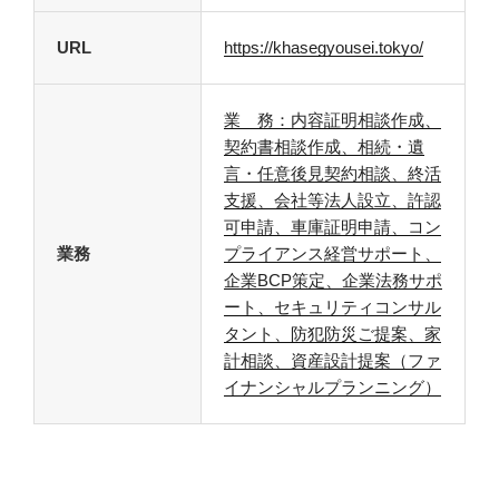
URL
https://khasegyousei.tokyo/
業 務：内容証明相談作成、
契約書相談作成、相続・遺
言・任意後見契約相談、終活
支援、会社等法人設立、許認
可申請、車庫証明申請、コン
業務
プライアンス経営サポート、
企業BCP策定、企業法務サポ
ート、セキュリティコンサル
タント、防犯防災ご提案、家
計相談、資産設計提案（ファ
イナンシャルプランニング）