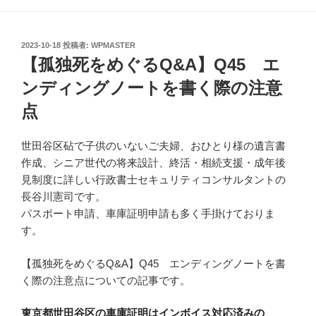
投
2023-10-18
投稿者:
WPMASTER
稿
【孤独死をめぐるQ&A】Q45 エ
日:
ンディングノートを書く際の注意
点
世田谷区砧で子供のいないご夫婦、おひとり様の遺言書
作成、シニア世代の将来設計、終活・相続支援・成年後
見制度に詳しい行政書士セキュリティコンサルタントの
長谷川憲司です。
パスポート申請、車庫証明申請も多く手掛けておりま
す。
【孤独死をめぐるQ&A】Q45 エンディングノートを書
く際の注意点についての記事です。
東京都世田谷区の車庫証明はインボイス対応済みの