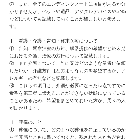
⑦ また、全てのエンディングノートに項目があるか分
かりませんが、ペットや遺品、デジタルデバイスやSNS
などについても記載しておくことが望ましいと考えま
す。
Ⅰ 看護・介護・告知・終末医療について
① 告知、延命治療の方針、臓器提供の希望など終末期
における介護、治療の方針について記載します。
② また介護について、誰に又はどのような業者に依頼
したいか、介護方針はどのようなものを希望するか、ア
レルギーの有無などを記載します。
③ これらの項目は、介護が必要になった時点ですでに
希望を第三者に伝えることができない状態になっている
ことがあるため、希望をまとめておいた方が、周りの人
が助かります。
Ⅱ 葬儀のこと
① 葬儀について、どのような葬儀を希望しているのか
を予算感とともに書いておくと、残された人たちが迷わ