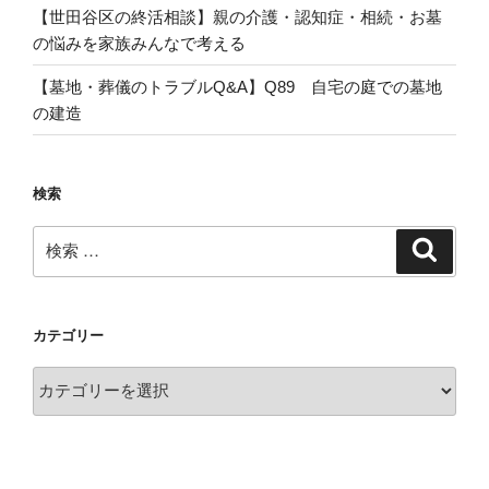
【世田谷区の終活相談】親の介護・認知症・相続・お墓
の悩みを家族みんなで考える
【墓地・葬儀のトラブルQ&A】Q89 自宅の庭での墓地
の建造
検索
検
検
索
索:
カテゴリー
カ
テ
ゴ
リ
ー