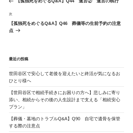
【孤独死をめぐるQ&A】Q44 遺言② 遺言の執行
ナ
の
ビ
投
次
次
稿
ゲ
の
【孤独死をめぐるQ&A】Q46 葬儀等の生前予約の注意
投
ー
点
稿
シ
ョ
ン
最近の投稿
世田谷区で安心して老後を迎えたいと終活が気になるお
ひとり様へ
【世田谷区で相続手続きにお困りの方へ】悲しみに寄り
添い、相続からその後の人生設計まで支える「相続安心
プラン」
【葬儀・墓地のトラブルQ&A】Q90 自宅で遺骨を保管
する際の注意点