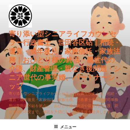
コ
ン
テ
ン
ツ
寄り添い型シニアライフカウンセ
へ
ラー行政書士 世田谷区砧｜相続・
ス
遺言・成年後見・家族信託・家族法
キ
務｜おひとり様の終活・親世代の
ッ
プ
介護、財産管理・親なき後問題・シ
ニア世代の事実婚、パートナーシ
ップ
寄り添い型シニアライフカウンセラー行政書士が支える、相続・
遺言・成年後見・家族信託・家族法務。行政書士長谷川憲司事務
所は世田谷区砧を拠点に、おひとり様の終活や親世代の介護、親
なき後の不安まで、傾聴を大切にした法的支援を提供します。
メニュー