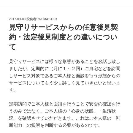
投
2017-03-03
投稿者:
WPMASTER
稿
見守りサービスからの任意後見契
日:
約・法定後見制度との違いについ
て
見守りサービスには様々な形態があることをお話し致し
ましたが、定期的に（月に１～２回）ご自宅などを訪問
しサービス対象であるご本人様と面談を行う形態からの
サービスについてもう少し詳しく見ていきたいと思いま
す。
定期訪問でご本人様と面談を行うことで安否の確認を行
うのみではなく、ご本人様の「心身の状態」「生活状
況」を確認させていただきます。これはご本人様の「判
断能力」の状態を判断する必要があるのです。