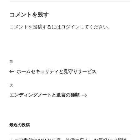
ゴ
リ
ー
コメントを残す
コメントを投稿するには
ログイン
してください。
投
過
前
稿
去
ホームセキュリティと見守りサービス
ナ
の
ビ
投
次
次
稿
ゲ
の
エンディングノートと遺言の種類
投
ー
稿
シ
ョ
最近の投稿
ン