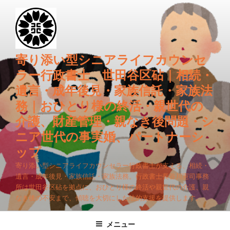
コ
ン
テ
ン
ツ
寄り添い型シニアライフカウンセ
へ
ラー行政書士 世田谷区砧｜相続・
ス
遺言・成年後見・家族信託・家族法
キ
務｜おひとり様の終活・親世代の
ッ
プ
介護、財産管理・親なき後問題・シ
ニア世代の事実婚、パートナーシ
ップ
寄り添い型シニアライフカウンセラー行政書士が支える、相続・
遺言・成年後見・家族信託・家族法務。行政書士長谷川憲司事務
所は世田谷区砧を拠点に、おひとり様の終活や親世代の介護、親
なき後の不安まで、傾聴を大切にした法的支援を提供します。
メニュー