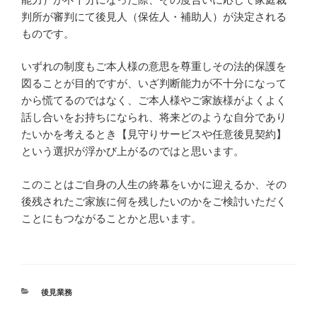
判所が審判にて後見人（保佐人・補助人）が決定される
ものです。
いずれの制度もご本人様の意思を尊重しその法的保護を
図ることが目的ですが、いざ判断能力が不十分になって
から慌てるのではなく、ご本人様やご家族様がよくよく
話し合いをお持ちになられ、将来どのような自分であり
たいかを考えるとき【見守りサービスや任意後見契約】
という選択が浮かび上がるのではと思います。
このことはご自身の人生の終幕をいかに迎えるか、その
後残されたご家族に何を残したいのかをご検討いただく
ことにもつながることかと思います。
カ
後見業務
テ