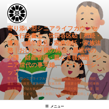
コ
ン
テ
ン
ツ
寄り添い型シニアライフカウンセ
へ
ラー行政書士 世田谷区砧｜相続・
ス
遺言・成年後見・家族信託・家族法
キ
務｜おひとり様の終活・親世代の
ッ
プ
介護、財産管理・親なき後問題・シ
ニア世代の事実婚、パートナーシ
ップ
寄り添い型シニアライフカウンセラー行政書士が支える、相続・
遺言・成年後見・家族信託・家族法務。行政書士長谷川憲司事務
所は世田谷区砧を拠点に、おひとり様の終活や親世代の介護、親
なき後の不安まで、傾聴を大切にした法的支援を提供します。
メニュー