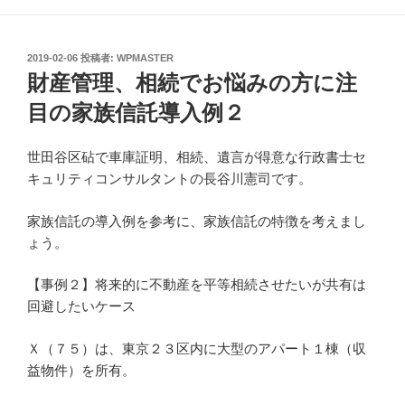
投
2019-02-06
投稿者:
WPMASTER
稿
財産管理、相続でお悩みの方に注
日:
目の家族信託導入例２
世田谷区砧で車庫証明、相続、遺言が得意な行政書士セ
キュリティコンサルタントの長谷川憲司です。
家族信託の導入例を参考に、家族信託の特徴を考えまし
ょう。
【事例２】将来的に不動産を平等相続させたいが共有は
回避したいケース
Ｘ（７５）は、東京２３区内に大型のアパート１棟（収
益物件）を所有。