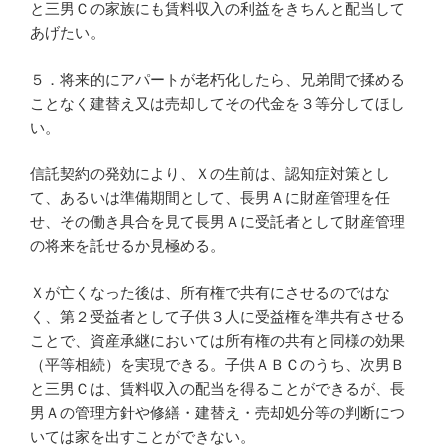
と三男Ｃの家族にも賃料収入の利益をきちんと配当して
あげたい。
５．将来的にアパートが老朽化したら、兄弟間で揉める
ことなく建替え又は売却してその代金を３等分してほし
い。
信託契約の発効により、Ｘの生前は、認知症対策とし
て、あるいは準備期間として、長男Ａに財産管理を任
せ、その働き具合を見て長男Ａに受託者として財産管理
の将来を託せるか見極める。
Ｘが亡くなった後は、所有権で共有にさせるのではな
く、第２受益者として子供３人に受益権を準共有させる
ことで、資産承継においては所有権の共有と同様の効果
（平等相続）を実現できる。子供ＡＢＣのうち、次男Ｂ
と三男Ｃは、賃料収入の配当を得ることができるが、長
男Ａの管理方針や修繕・建替え・売却処分等の判断につ
いては家を出すことができない。