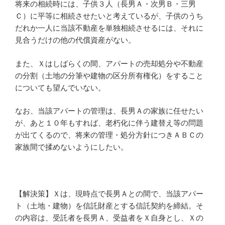
将来の相続時には、子供３人（長男Ａ・次男Ｂ・三男
Ｃ）に平等に相続させたいと考えているが、子供のうち
だれか一人に当該不動産を単独相続させるには、それに
見合うだけの他の代償資産がない。
また、Ｘはしばらくの間、アパートの売却処分や不動産
の分割（土地の分筆や建物の区分所有権化）をすること
についても望んでいない。
なお、当該アパートの管理は、長男Ａの家族に任せたい
が、あと１０年もすれば、老朽化に伴う建替え等の問題
が出てくるので、将来の管理・処分方針につきＡＢＣの
家族間で揉めないようにしたい。
【解決策】Ｘは、現時点で長男Ａとの間で、当該アパー
ト（土地・建物）を信託財産とする信託契約を締結。そ
の内容は、受託者を長男Ａ、受益者をＸ自身とし、Ｘの