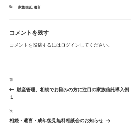
カ
家族信託
,
遺言
テ
ゴ
リ
ー
コメントを残す
コメントを投稿するには
ログイン
してください。
投
過
前
稿
去
財産管理、相続でお悩みの方に注目の家族信託導入例
ナ
の
１
ビ
投
稿
ゲ
次
次
の
ー
相続・遺言・成年後見無料相談会のお知らせ
投
シ
稿
ョ