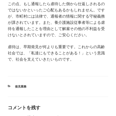
この点、もし通報したら虐待した側から仕返しされるの
ではないかといったご心配もあるかもしれません。です
が、市町村には法律で、通報者の情報に関する守秘義務
が課されています。また、養介護施設従事者等による虐
待を通報したことを理由として解雇その他の不利益を受
けないとされていますので、ご安心ください。
虐待は、早期発見が何よりも重要です。これからの高齢
社会では、「私達にもできることがある！」という意識
で、社会を支えていきたいものです。
カ
後見業務
テ
ゴ
リ
ー
コメントを残す