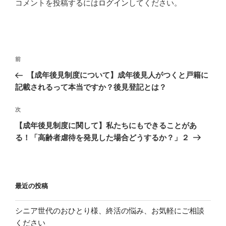
コメントを投稿するには
ログイン
してください。
投
過
前
稿
去
【成年後見制度について】成年後見人がつくと戸籍に
ナ
の
記載されるって本当ですか？後見登記とは？
ビ
投
稿
ゲ
次
次
の
ー
【成年後見制度に関して】私たちにもできることがあ
投
る！「高齢者虐待を発見した場合どうするか？」２
シ
稿
ョ
ン
最近の投稿
シニア世代のおひとり様、終活の悩み、お気軽にご相談
ください