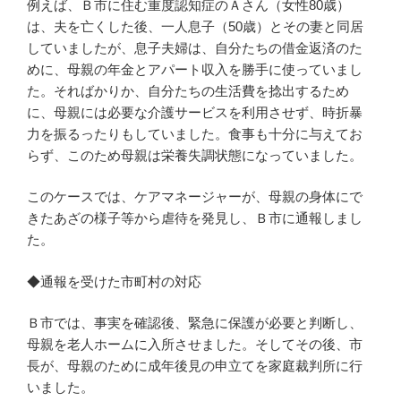
例えば、Ｂ市に住む重度認知症のＡさん（女性80歳）
は、夫を亡くした後、一人息子（50歳）とその妻と同居
していましたが、息子夫婦は、自分たちの借金返済のた
めに、母親の年金とアパート収入を勝手に使っていまし
た。そればかりか、自分たちの生活費を捻出するため
に、母親には必要な介護サービスを利用させず、時折暴
力を振るったりもしていました。食事も十分に与えてお
らず、このため母親は栄養失調状態になっていました。
このケースでは、ケアマネージャーが、母親の身体にで
きたあざの様子等から虐待を発見し、Ｂ市に通報しまし
た。
◆通報を受けた市町村の対応
Ｂ市では、事実を確認後、緊急に保護が必要と判断し、
母親を老人ホームに入所させました。そしてその後、市
長が、母親のために成年後見の申立てを家庭裁判所に行
いました。