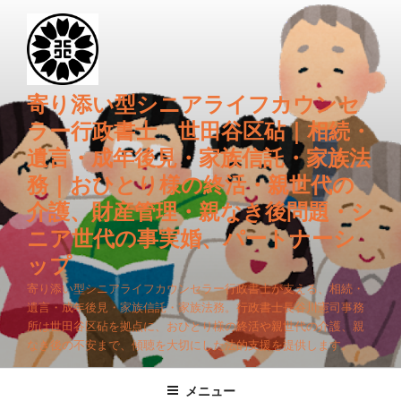
コ
ン
テ
ン
ツ
寄り添い型シニアライフカウンセ
へ
ラー行政書士 世田谷区砧｜相続・
ス
遺言・成年後見・家族信託・家族法
キ
務｜おひとり様の終活・親世代の
ッ
プ
介護、財産管理・親なき後問題・シ
ニア世代の事実婚、パートナーシ
ップ
寄り添い型シニアライフカウンセラー行政書士が支える、相続・
遺言・成年後見・家族信託・家族法務。行政書士長谷川憲司事務
所は世田谷区砧を拠点に、おひとり様の終活や親世代の介護、親
なき後の不安まで、傾聴を大切にした法的支援を提供します。
メニュー