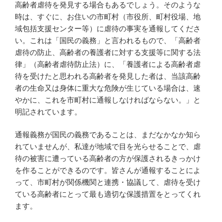
高齢者虐待を発見する場合もあるでしょう。そのような
時は、すぐに、お住いの市町村（市役所、町村役場、地
域包括支援センター等）に虐待の事実を通報してくださ
い。これは「国民の義務」と言われるもので、「高齢者
虐待の防止、高齢者の養護者に対する支援等に関する法
律」（高齢者虐待防止法）に、「養護者による高齢者虐
待を受けたと思われる高齢者を発見した者は、当該高齢
者の生命又は身体に重大な危険が生じている場合は、速
やかに、これを市町村に通報しなければならない。」と
明記されています。
通報義務が国民の義務であることは、まだなかなか知ら
れていませんが、私達が地域で目を光らせることで、虐
待の被害に遭っている高齢者の方が保護されるきっかけ
を作ることができるのです。皆さんが通報することによ
って、市町村が関係機関と連携・協議して、虐待を受け
ている高齢者にとって最も適切な保護措置をとってくれ
ます。