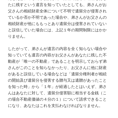
たに残すという遺言を知っていたとしても、弟さんがお
父さんの相続財産全体について不明で遺留分が侵害され
ているか否か不明であった場合や、弟さんがお父さんの
相続財産が他にももっとあり遺留分は侵害されていない
と誤信していた場合には、上記１年の期間制限にはかか
りません。
したがって、弟さんが遺言の内容を全く知らない場合や
知っていても遺言の内容がお父さんがあなたに残した不
動産が「唯一の不動産」であることを明示しておらず弟
さんがこのことを知らなかったり、お父さんに他に財産
があると誤信している場合などは「遺留分権利者が相続
の開始及び遺留分を侵害する贈与又は遺贈があったこと
を知った時」から「１年」が経過したとはいえず、弟さ
んはあなたに対して、遺留分侵害額に相当する金銭（こ
の場合不動産価値の４分の１）について請求できること
になり、あなたはこれを支払わなければなりません。