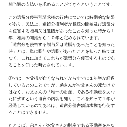
相当額の支払いを求めることができるということです。
この遺留分侵害額請求権の行使については時期的な制限
があり、民法上、遺留分権利者が相続の開始及び遺留分
を侵害する贈与又は遺贈があったことを知った時から１
年、相続の開始から１０年と定められています。
「遺留分を侵害する贈与又は遺贈があったことを知った
時」とは、単に贈与や遺贈があったことを知った時では
なく、これに加えてこれらが遺留分を侵害するものであ
ることを知った時とされています。
①では、お父様が亡くなられてからすでに１年半が経過
しているとのことですが、弟さんがお父さんの死だけで
はなく、お父さんの「唯一の財産」である不動産をあな
たに残すという遺言の内容を知り、これを知って１年が
経過しているのであれば、遺留分侵害額請求権を行使す
ることはできません。
たとえば、弟さんがお父さんの財産である不動産をあな