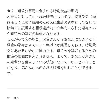
◆２．遺留分算定に含まれる特別受益の期間
相続人に対してなされた贈与については、特別受益（婚
姻若しくは養子縁組のため又は生計の資本としてなした
贈与）に該当する相続開始前１０年間にされた贈与のみ
が遺留分の算定の基礎となります。
したがって②の場合、お父さんからあなたになされた不
動産の贈与はすでに１０年以上が経過しており、特別受
益にあたるか否かに関わらず、遺留分を算定するための
財産の価額に算入されません。よって、あなたが弟さん
の遺留分を侵害している状態になっていないということ
になり、弟さんからの金銭の請求を拒むことができま
す。
カ
遺言
テ