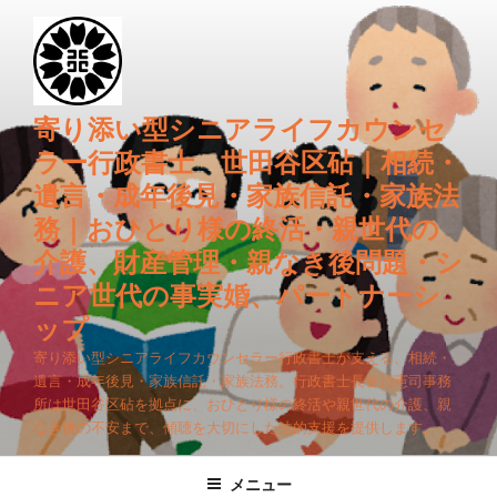
コ
ン
テ
ン
ツ
寄り添い型シニアライフカウンセ
へ
ラー行政書士 世田谷区砧｜相続・
ス
遺言・成年後見・家族信託・家族法
キ
務｜おひとり様の終活・親世代の
ッ
プ
介護、財産管理・親なき後問題・シ
ニア世代の事実婚、パートナーシ
ップ
寄り添い型シニアライフカウンセラー行政書士が支える、相続・
遺言・成年後見・家族信託・家族法務。行政書士長谷川憲司事務
所は世田谷区砧を拠点に、おひとり様の終活や親世代の介護、親
なき後の不安まで、傾聴を大切にした法的支援を提供します。
メニュー