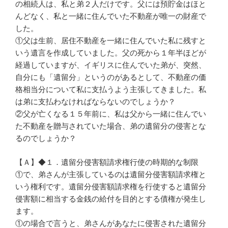
の相続人は、私と弟２人だけです。父には預貯金はほと
んどなく、私と一緒に住んでいた不動産が唯一の財産で
した。
①父は生前、居住不動産を一緒に住んでいた私に残すと
いう遺言を作成していました。父の死から１年半ほどが
経過していますが、イギリスに住んでいた弟が、突然、
自分にも「遺留分」というのがあるとして、不動産の価
格相当分について私に支払うよう主張してきました。私
は弟に支払わなければならないのでしょうか？
②父が亡くなる１５年前に、私は父から一緒に住んでい
た不動産を贈与されていた場合、弟の遺留分の侵害とな
るのでしょうか？
【Ａ】◆１．遺留分侵害額請求権行使の時期的な制限
①で、弟さんが主張しているのは遺留分侵害額請求権と
いう権利です。遺留分侵害額請求権を行使すると遺留分
侵害額に相当する金銭の給付を目的とする債権が発生し
ます。
①の場合で言うと、弟さんがあなたに侵害された遺留分