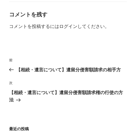
ゴ
リ
ー
コメントを残す
コメントを投稿するには
ログイン
してください。
投
過
前
稿
去
【相続・遺言について】遺留分侵害額請求の相手方
ナ
の
ビ
投
次
次
稿
ゲ
の
【相続・遺言について】遺留分侵害額請求権の行使の方
投
ー
法
稿
シ
ョ
ン
最近の投稿