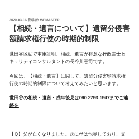
投
2020-03-16
投稿者:
WPMASTER
稿
【相続・遺言について】遺留分侵害
日:
額請求権行使の時期的制限
世田谷区砧で車庫証明、相続、遺言が得意な行政書士セ
キュリティコンサルタントの長谷川憲司です。
今回は、【相続・遺言】に関して、遺留分侵害額請求権
行使の時期的制限について考えてみたいと思います。
世田谷の相続・遺言・成年後見は090-2793-1947までご連
絡を
【Ｑ】父が亡くなりました。既に母は他界しており、父