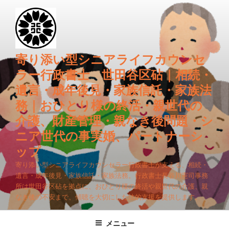
コ
ン
テ
ン
ツ
寄り添い型シニアライフカウンセ
へ
ラー行政書士 世田谷区砧｜相続・
ス
遺言・成年後見・家族信託・家族法
キ
務｜おひとり様の終活・親世代の
ッ
プ
介護、財産管理・親なき後問題・シ
ニア世代の事実婚、パートナーシ
ップ
寄り添い型シニアライフカウンセラー行政書士が支える、相続・
遺言・成年後見・家族信託・家族法務。行政書士長谷川憲司事務
所は世田谷区砧を拠点に、おひとり様の終活や親世代の介護、親
なき後の不安まで、傾聴を大切にした法的支援を提供します。
メニュー