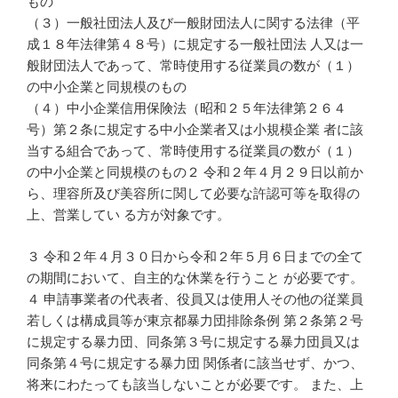
もの
（３）一般社団法人及び一般財団法人に関する法律（平
成１８年法律第４８号）に規定する一般社団法 人又は一
般財団法人であって、常時使用する従業員の数が（１）
の中小企業と同規模のもの
（４）中小企業信用保険法（昭和２５年法律第２６４
号）第２条に規定する中小企業者又は小規模企業 者に該
当する組合であって、常時使用する従業員の数が（１）
の中小企業と同規模のもの２ 令和２年４月２９日以前か
ら、理容所及び美容所に関して必要な許認可等を取得の
上、営業してい る方が対象です。
３ 令和２年４月３０日から令和２年５月６日までの全て
の期間において、自主的な休業を行うこと が必要です。
４ 申請事業者の代表者、役員又は使用人その他の従業員
若しくは構成員等が東京都暴力団排除条例 第２条第２号
に規定する暴力団、同条第３号に規定する暴力団員又は
同条第４号に規定する暴力団 関係者に該当せず、かつ、
将来にわたっても該当しないことが必要です。 また、上