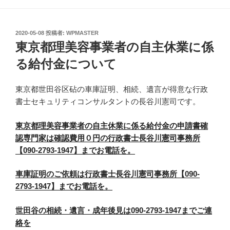
投
2020-05-08
投稿者:
WPMASTER
稿
東京都理美容事業者の自主休業に係
日:
る給付金について
東京都世田谷区砧の車庫証明、相続、遺言が得意な行政
書士セキュリティコンサルタントの長谷川憲司です。
東京都理美容事業者の自主休業に係る給付金の申請書確
認専門家は確認費用０円の行政書士長谷川憲司事務所
【090-2793-1947】までお電話を。
車庫証明のご依頼は行政書士長谷川憲司事務所【090-
2793-1947】までお電話を。
世田谷の相続・遺言・成年後見は090-2793-1947までご連
絡を