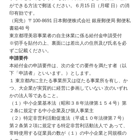
ができる方法で郵送ください。６月15 日（月曜 日）の消
印有効です。
（宛先）〒100-8691 日本郵便株式会社 銀座郵便局 郵便私
書箱48 号
東京都理美容事業者の自主休業に係る給付金申請受付
※切手を貼付の上、裏面には差出人の住所及び氏名を必
ずご記載ください。
申請要件
本給付金の申請要件は、次の全ての要件を満たす者（以
下「申請者」といいます。）とします。
１ 東京都内に主たる事業所又は従たる事業所を有し、か
つ、大企業が実質的に経営に参画していない 次のいずれ
かの法人等であること。
（１）中小企業基本法（昭和３８年法律第１５４号）第
２条に規定する中小企業及び個人事業主
（２）特定非営利活動促進法（平成１０年法律第７号）
第２条第２項に規定する特定非営利活動法人で あって、
常時使用する従業員の数が（１）の中小企業と同規模の