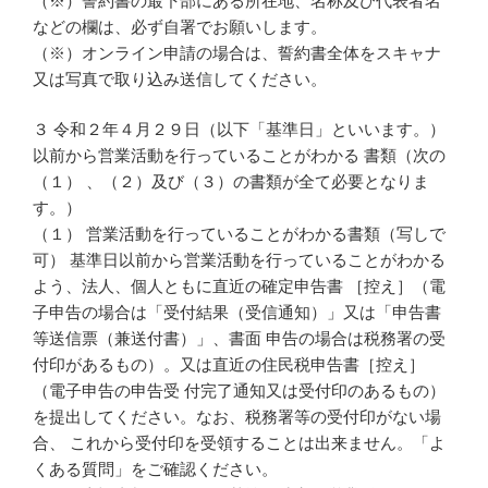
（※）誓約書の最下部にある所在地、名称及び代表者名
などの欄は、必ず自署でお願いします。
（※）オンライン申請の場合は、誓約書全体をスキャナ
又は写真で取り込み送信してください。
３ 令和２年４月２９日（以下「基準日」といいます。）
以前から営業活動を行っていることがわかる 書類（次の
（１） 、（２）及び（３）の書類が全て必要となりま
す。）
（１） 営業活動を行っていることがわかる書類（写しで
可） 基準日以前から営業活動を行っていることがわかる
よう、法人、個人ともに直近の確定申告書 ［控え］（電
子申告の場合は「受付結果（受信通知）」又は「申告書
等送信票（兼送付書）」、書面 申告の場合は税務署の受
付印があるもの）。又は直近の住民税申告書［控え］
（電子申告の申告受 付完了通知又は受付印のあるもの）
を提出してください。なお、税務署等の受付印がない場
合、 これから受付印を受領することは出来ません。「よ
くある質問」をご確認ください。