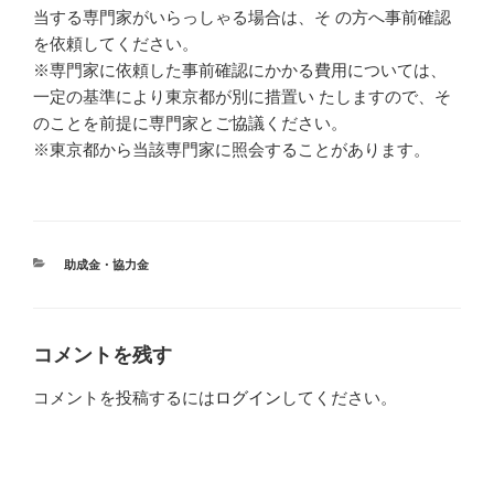
当する専門家がいらっしゃる場合は、そ の方へ事前確認
を依頼してください。
※専門家に依頼した事前確認にかかる費用については、
一定の基準により東京都が別に措置い たしますので、そ
のことを前提に専門家とご協議ください。
※東京都から当該専門家に照会することがあります。
カ
助成金・協力金
テ
ゴ
リ
ー
コメントを残す
コメントを投稿するには
ログイン
してください。