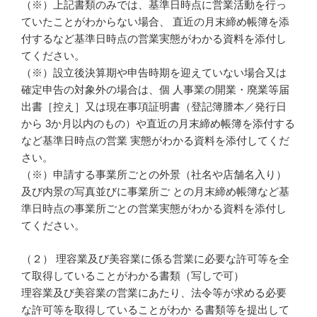
（※）上記書類のみでは、基準日時点に営業活動を行っ
ていたことがわからない場合、 直近の月末締め帳簿を添
付するなど基準日時点の営業実態がわかる資料を添付し
てください。
（※）設立後決算期や申告時期を迎えていない場合又は
確定申告の対象外の場合は、個 人事業の開業・廃業等届
出書［控え］又は現在事項証明書（登記簿謄本／発行日
から 3か月以内のもの）や直近の月末締め帳簿を添付する
など基準日時点の営業 実態がわかる資料を添付してくだ
さい。
（※）申請する事業所ごとの外景（社名や店舗名入り）
及び内景の写真並びに事業所ご との月末締め帳簿など基
準日時点の事業所ごとの営業実態がわかる資料を添付し
てください。
（２） 理容業及び美容業に係る営業に必要な許可等を全
て取得していることがわかる書類（写しで可）
理容業及び美容業の営業にあたり、法令等が求める必要
な許可等を取得していることがわか る書類等を提出して