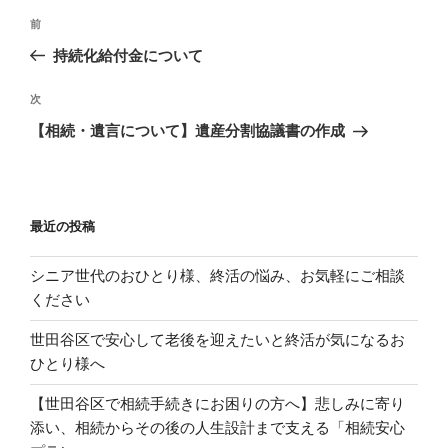
投
過
前
稿
去
持続化給付金について
ナ
の
ビ
投
次
次
稿
ゲ
の
【相続・遺言について】遺産分割協議書の作成
投
ー
稿
シ
ョ
最近の投稿
ン
シニア世代のおひとり様、終活の悩み、お気軽にご相談
ください
世田谷区で安心して老後を迎えたいと終活が気になるお
ひとり様へ
【世田谷区で相続手続きにお困りの方へ】悲しみに寄り
添い、相続からその後の人生設計まで支える「相続安心