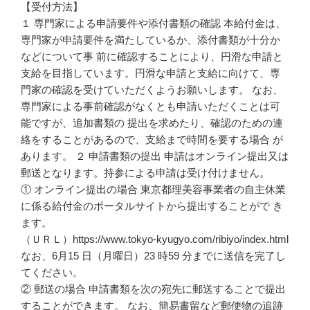
【受付方法】
１ 専門家による申請要件や添付書類の確認 本給付金は、
専門家が申請要件を満たしているか、添付書類が十分か
などについて事 前に確認することにより、円滑な申請と
支給を目指しています。円滑な申請と支給に向けて、専
門家の確認を受けていただくようお願いします。 なお、
専門家による事前確認がなくとも申請いただくことは可
能ですが、追加書類の 提出を求めたり、確認のための連
絡をすることがあるので、支給まで時間を要する場合 が
あります。 ２ 申請書類の提出 申請はオンライン提出又は
郵送となります。持参による申請は受け付けません。
① オンライン提出の場合 東京都理美容事業者の自主休業
に係る給付金のポータルサイトから提出することがで き
ます。
（ＵＲＬ）https://www.tokyo-kyugyo.com/ribiyo/index.html
なお、6月15 日（月曜日）23 時59 分までに送信を完了し
てください。
② 郵送の場合 申請書類を次の宛先に郵送することで提出
することができます。 なお、簡易書留など郵便物の追跡