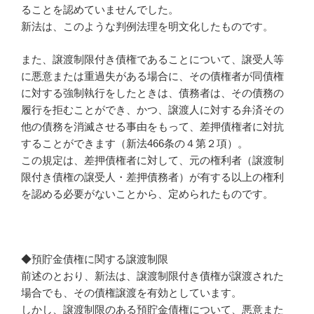
ることを認めていませんでした。
新法は、このような判例法理を明文化したものです。
また、譲渡制限付き債権であることについて、譲受人等
に悪意または重過失がある場合に、その債権者が同債権
に対する強制執行をしたときは、債務者は、その債務の
履行を拒むことができ、かつ、譲渡人に対する弁済その
他の債務を消滅させる事由をもって、差押債権者に対抗
することができます（新法466条の４第２項）。
この規定は、差押債権者に対して、元の権利者（譲渡制
限付き債権の譲受人・差押債務者）が有する以上の権利
を認める必要がないことから、定められたものです。
◆預貯金債権に関する譲渡制限
前述のとおり、新法は、譲渡制限付き債権が譲渡された
場合でも、その債権譲渡を有効としています。
しかし、譲渡制限のある預貯金債権について、悪意また