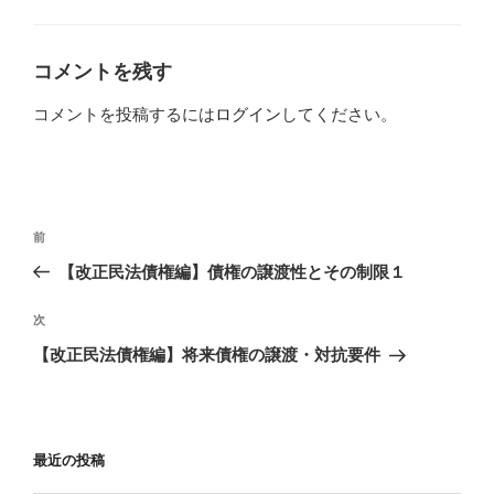
テ
ゴ
リ
ー
コメントを残す
コメントを投稿するには
ログイン
してください。
投
過
前
稿
去
【改正民法債権編】債権の譲渡性とその制限１
ナ
の
ビ
投
次
次
稿
ゲ
の
【改正民法債権編】将来債権の譲渡・対抗要件
投
ー
稿
シ
ョ
最近の投稿
ン