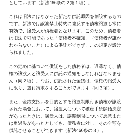
としています（新法466条の２第１項）。
これは旧法にはなかった新たな供託原因を創設するもの
です。新法では譲渡禁止特約に違反する債権譲渡も常に
有効で、譲受人が債権者となります。このため、債務者
は旧法で可能であった「債権者不確知」（債権者が誰か
わからないこと）による供託ができず、この規定が設け
られました。
この定めに基づいて供託をした債務者は、遅滞なく、債
権の譲渡人と譲受人に供託の通知をしなければなりませ
ん（同２項）。なお、供託された金銭は、債権の譲受人
に限り、還付請求をすることができます（同３項）。
また、金銭支払いを目的とする譲渡制限付き債権が譲渡
された場合において、譲渡人について破産手続開始決定
があったときは、譲受人は、譲渡制限について悪意また
は重過失があったとしても、債務者に対し、その全額を
供託させることができます（新法466条の３）。