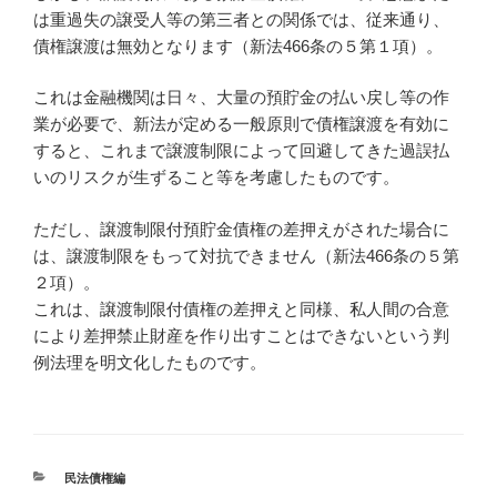
は重過失の譲受人等の第三者との関係では、従来通り、
債権譲渡は無効となります（新法466条の５第１項）。
これは金融機関は日々、大量の預貯金の払い戻し等の作
業が必要で、新法が定める一般原則で債権譲渡を有効に
すると、これまで譲渡制限によって回避してきた過誤払
いのリスクが生ずること等を考慮したものです。
ただし、譲渡制限付預貯金債権の差押えがされた場合に
は、譲渡制限をもって対抗できません（新法466条の５第
２項）。
これは、譲渡制限付債権の差押えと同様、私人間の合意
により差押禁止財産を作り出すことはできないという判
例法理を明文化したものです。
カ
民法債権編