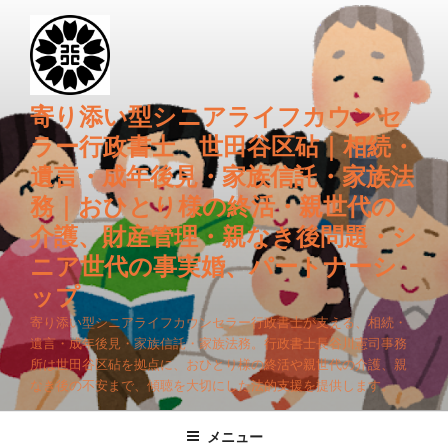
コ
ン
テ
ン
ツ
寄り添い型シニアライフカウンセ
へ
ラー行政書士 世田谷区砧｜相続・
ス
遺言・成年後見・家族信託・家族法
キ
務｜おひとり様の終活・親世代の
ッ
プ
介護、財産管理・親なき後問題・シ
ニア世代の事実婚、パートナーシ
ップ
寄り添い型シニアライフカウンセラー行政書士が支える、相続・
遺言・成年後見・家族信託・家族法務。行政書士長谷川憲司事務
所は世田谷区砧を拠点に、おひとり様の終活や親世代の介護、親
なき後の不安まで、傾聴を大切にした法的支援を提供します。
メニュー