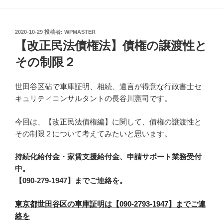
投
2020-10-29
投稿者:
WPMASTER
稿
【改正民法債権法】債権の譲渡性と
日:
その制限２
世田谷区砧で車庫証明、相続、遺言が得意な行政書士セ
キュリティコンサルタントの長谷川憲司です。
今回は、【改正民法債権編】に関して、債権の譲渡性と
その制限２について考えてみたいと思います。
持続化給付金・家賃支援給付金、申請サポート業務受付
中。
【090-279-1947】までご連絡を。
東京都世田谷区の車庫証明は【090-2793-1947】までご連
絡を