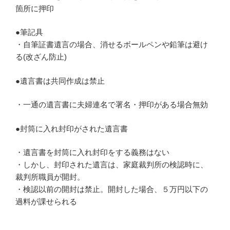
箇所に押印
●筆記具
・自筆証書遺言の場合、消せるボールペンや鉛筆は避け
る(改ざん防止)
●遺言書は共同作成は禁止
・一通の遺言書に夫婦連名で署名・押印がある場合無効
●封筒に入れ封印がされた遺言書
・遺言書を封筒に入れ封印をする義務はない
・しかし、封印された遺言は、家庭裁判所の検認時に、
裁判所職員が開封。
・検認以前の開封は禁止。開封した場合、５万円以下の
過料が課せられる