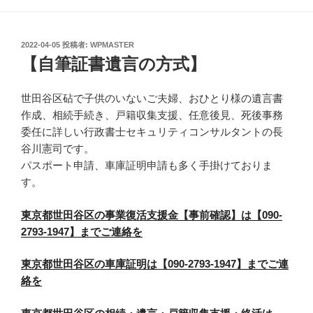
投
2022-04-05
投稿者:
WPMASTER
稿
【自筆証書遺言の方式】
日:
世田谷区砧で子供のいないご夫婦、おひとり様の遺言書
作成、相続手続き、戸籍収集支援、任意後見、死後事務
委任に詳しい行政書士セキュリティコンサルタントの長
谷川憲司です。
パスポート申請、車庫証明申請も多く手掛けておりま
す。
東京都世田谷区の事業復活支援金【事前確認】は【090-
2793-1947】までご連絡を
東京都世田谷区の車庫証明は【090-2793-1947】までご連
絡を