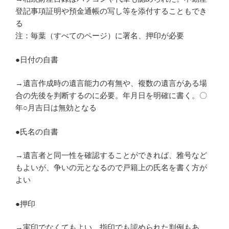
登記事項証明や預金通帳の写し等を添付することもでき
る
注：毎葉（すべてのページ）に署名、押印が必要
●日付の自書
→遺言作成時の遺言能力の有無や、複数の遺言がある場
合の先後を判断するのに必要。年月日を明確に書く。〇
年○月吉日は無効となる
●氏名の自書
→遺言者と同一性を確認することができれば、雅号など
もよいが、争いの元となるので戸籍上の氏名を書く方が
よい
●押印
→実印でなくてもよい。指印でも認められた判例もあ