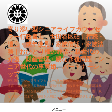
コ
ン
テ
ン
ツ
寄り添い型シニアライフカウンセ
へ
ラー行政書士 世田谷区砧｜相続・
ス
遺言・成年後見・家族信託・家族法
キ
務｜おひとり様の終活・親世代の
ッ
プ
介護、財産管理・親なき後問題・シ
ニア世代の事実婚、パートナーシ
ップ
寄り添い型シニアライフカウンセラー行政書士が支える、相続・
遺言・成年後見・家族信託・家族法務。行政書士長谷川憲司事務
所は世田谷区砧を拠点に、おひとり様の終活や親世代の介護、親
なき後の不安まで、傾聴を大切にした法的支援を提供します。
メニュー