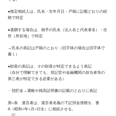
●推定相続人は、氏名・生年月日・戸籍に記載どおりの続
柄で特定
●遺贈する場合は、相手の氏名（法人名と代表者名）・住
所（所在地）で特定
→氏名の表記は戸籍のとおり（旧字体の場合は旧字体で
書く）
●財産の表記は、その財産が特定できるよう表記
（自分で理解できても、登記官や金融機関の担当者等の
第三者が特定できる必要がある）
・預貯金→通帳や残高証明書の記載のとおりに表記
第○条 遺言者は、遺言者名義の下記預金債権を、妻
A（昭和○年○月○日生）に相続させる。
記