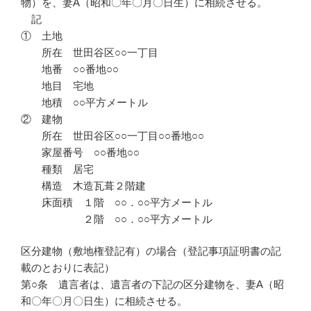
物）を、妻A（昭和〇年〇月〇日生）に相続させる。
記
① 土地
所在 世田谷区○○一丁目
地番 ○○番地○○
地目 宅地
地積 ○○平方メートル
② 建物
所在 世田谷区○○一丁目○○番地○○
家屋番号 ○○番地○○
種類 居宅
構造 木造瓦葺２階建
床面積 １階 ○○．○○平方メートル
２階 ○○．○○平方メートル
区分建物（敷地権登記有）の場合（登記事項証明書の記
載のとおりに表記）
第○条 遺言者は、遺言者の下記の区分建物を、妻A（昭
和〇年〇月〇日生）に相続させる。