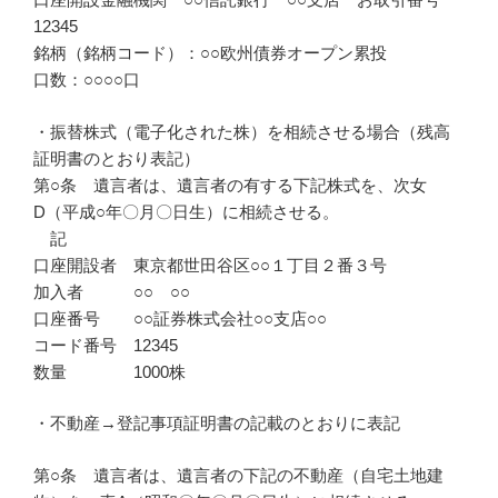
12345
銘柄（銘柄コード）：○○欧州債券オープン累投
口数：○○○○口
・振替株式（電子化された株）を相続させる場合（残高
証明書のとおり表記）
第○条 遺言者は、遺言者の有する下記株式を、次女
D（平成○年〇月〇日生）に相続させる。
記
口座開設者 東京都世田谷区○○１丁目２番３号
加入者 ○○ ○○
口座番号 ○○証券株式会社○○支店○○
コード番号 12345
数量 1000株
・不動産→登記事項証明書の記載のとおりに表記
第○条 遺言者は、遺言者の下記の不動産（自宅土地建