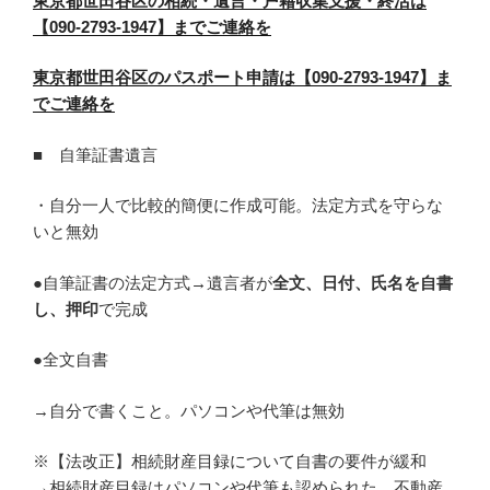
東京都世田谷区の相続・遺言・戸籍収集支援・終活は
【090-2793-1947】までご連絡を
東京都世田谷区のパスポート申請は【090-2793-1947】ま
でご連絡を
■ 自筆証書遺言
・自分一人で比較的簡便に作成可能。法定方式を守らな
いと無効
●
自筆証書の法定方式
→
遺言者が
全文、日付、氏名を自書
し、押印
で完成
●全文自書
→自分で書くこと。パソコンや代筆は無効
※【法改正】相続財産目録について自書の要件が緩和
→相続財産目録はパソコンや代筆も認められた。不動産