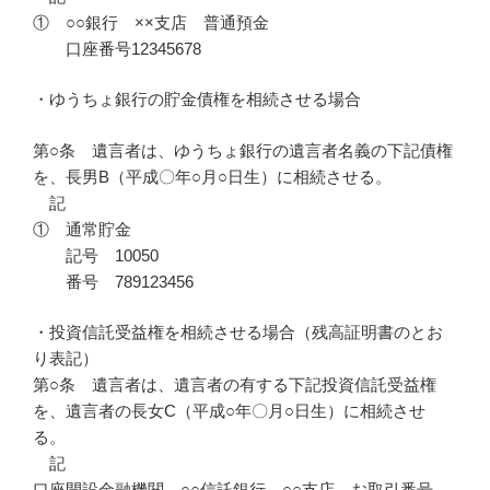
① ○○銀行 ××支店 普通預金
口座番号12345678
・ゆうちょ銀行の貯金債権を相続させる場合
第○条 遺言者は、ゆうちょ銀行の遺言者名義の下記債権
を、長男B（平成〇年○月○日生）に相続させる。
記
① 通常貯金
記号 10050
番号 789123456
・投資信託受益権を相続させる場合（残高証明書のとお
り表記）
第○条 遺言者は、遺言者の有する下記投資信託受益権
を、遺言者の長女C（平成○年〇月○日生）に相続させ
る。
記
口座開設金融機関 ○○信託銀行 ○○支店 お取引番号