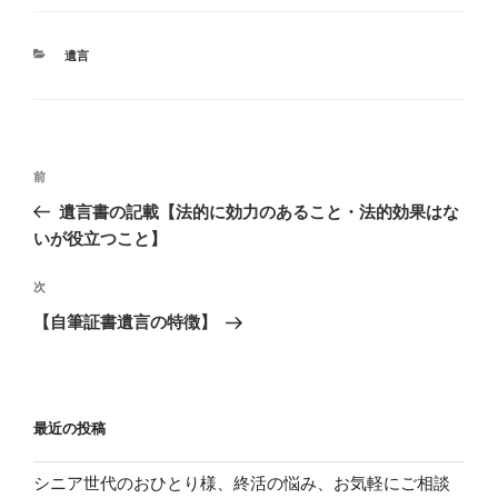
カ
遺言
テ
ゴ
リ
ー
投
過
前
稿
去
遺言書の記載【法的に効力のあること・法的効果はな
ナ
の
いが役立つこと】
ビ
投
稿
ゲ
次
次
の
ー
【自筆証書遺言の特徴】
投
シ
稿
ョ
ン
最近の投稿
シニア世代のおひとり様、終活の悩み、お気軽にご相談