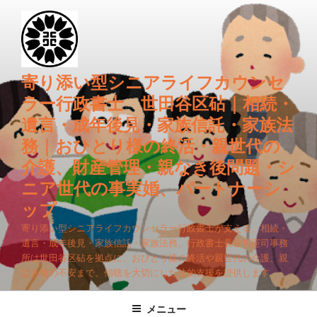
コ
ン
テ
ン
ツ
寄り添い型シニアライフカウンセ
へ
ラー行政書士 世田谷区砧｜相続・
ス
遺言・成年後見・家族信託・家族法
キ
務｜おひとり様の終活・親世代の
ッ
プ
介護、財産管理・親なき後問題・シ
ニア世代の事実婚、パートナーシ
ップ
寄り添い型シニアライフカウンセラー行政書士が支える、相続・
遺言・成年後見・家族信託・家族法務。行政書士長谷川憲司事務
所は世田谷区砧を拠点に、おひとり様の終活や親世代の介護、親
なき後の不安まで、傾聴を大切にした法的支援を提供します。
メニュー