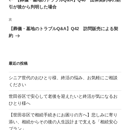
ナ
の
引が後から判明した場合
ビ
投
稿
ゲ
次
次
の
ー
【葬儀・墓地のトラブルQ&A】Q42 訪問販売による契
投
約
シ
稿
ョ
ン
最近の投稿
シニア世代のおひとり様、終活の悩み、お気軽にご相談
ください
世田谷区で安心して老後を迎えたいと終活が気になるお
ひとり様へ
【世田谷区で相続手続きにお困りの方へ】悲しみに寄り
添い、相続からその後の人生設計まで支える「相続安心
プラン」