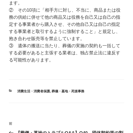
ます。
② その10項に「相手方に対し、不当に、商品または役
務の供給に併せて他の商品又は役務を自己又は自己の指
定する事業者から購入させ、その他自己又は自己の指定
する事業者と取引するように強制すること」と規定し、
抱き合わせ販売等を禁止しています。
③ 遺体の搬送に当たり、葬儀の実施の契約も一括して
する必要があると主張する業者は、独占禁止法に違反す
る可能性があります。
カ
消費生活・消費者保護
,
葬儀・墓地・死後事務
テ
ゴ
リ
ー
投
過
前
稿
去
【葬儀・墓地のトラブルQ&A】Q40 団体契約等の割