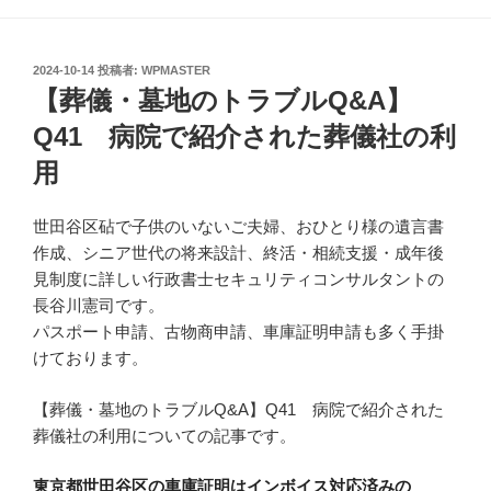
投
2024-10-14
投稿者:
WPMASTER
稿
【葬儀・墓地のトラブルQ&A】
日:
Q41 病院で紹介された葬儀社の利
用
世田谷区砧で子供のいないご夫婦、おひとり様の遺言書
作成、シニア世代の将来設計、終活・相続支援・成年後
見制度に詳しい行政書士セキュリティコンサルタントの
長谷川憲司です。
パスポート申請、古物商申請、車庫証明申請も多く手掛
けております。
【葬儀・墓地のトラブルQ&A】Q41 病院で紹介された
葬儀社の利用についての記事です。
東京都世田谷区の車庫証明はインボイス対応済みの