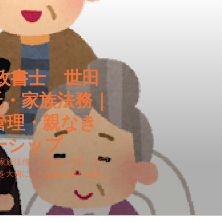
政書士 世田
託・家族法務｜
管理・親なき
ーシップ
家族法務。行政書士長谷川憲司
を大切にした法的支援を提供し