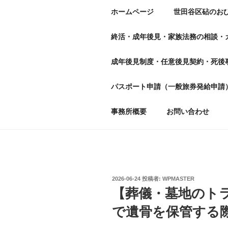
ホームページ
世田谷区砧のお
終活・成年後見・家族法務の相談・
成年後見制度・任意後見契約・死後
パスポート申請（一般旅券発給申請
事務所概要
お問い合わせ
投
2026-06-24
投稿者:
WPMASTER
稿
【葬儀・墓地のトラ
日:
で遺骨を保管する