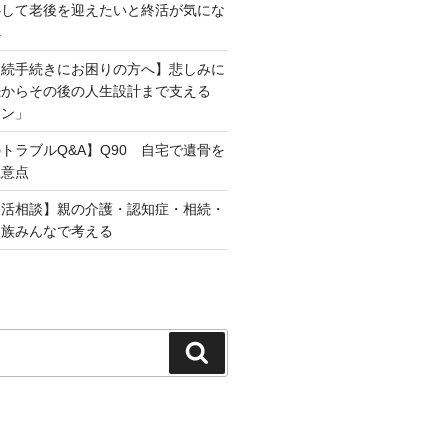
心して老後を迎えたいと終活が気にな
へ
相続手続きにお困りの方へ】悲しみに
続からその後の人生設計まで支える
ラン」
トラブルQ&A】Q90 自宅で遺骨を
注意点
終活相談】親の介護・認知症・相続・
家族みんなで考える
検
索