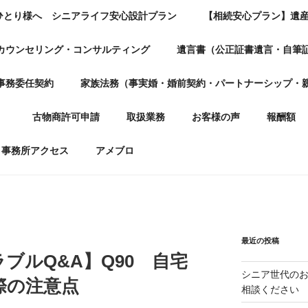
ひとり様へ シニアライフ安心設計プラン
【相続安心プラン】遺
カウンセリング・コンサルティング
遺言書（公正証書遺言・自筆
事務委任契約
家族法務（事実婚・婚前契約・パートナーシップ・
）
古物商許可申請
取扱業務
お客様の声
報酬額
事務所アクセス
アメブロ
最近の投稿
ブルQ&A】Q90 自宅
シニア世代の
際の注意点
相談ください