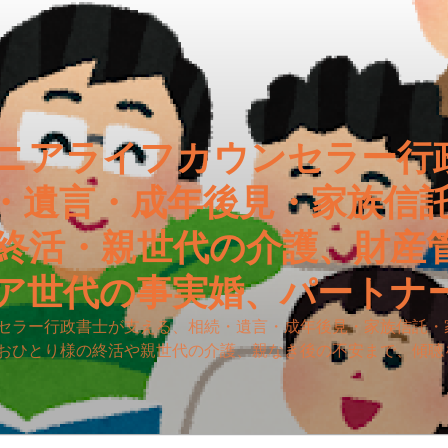
ニアライフカウンセラー行
・遺言・成年後見・家族信
終活・親世代の介護、財産
ア世代の事実婚、パートナ
セラー行政書士が支える、相続・遺言・成年後見・家族信託・
おひとり様の終活や親世代の介護、親なき後の不安まで、傾聴