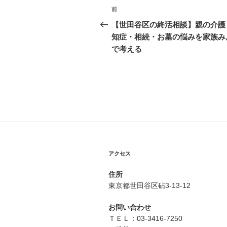
投
前
過
稿
去
【世田谷区の終活相談】親の介護
の
知症・相続・お墓の悩みを家族み
ナ
投
で考える
ビ
稿
ゲ
ー
シ
ョ
ン
アクセス
住所
東京都世田谷区砧3-13-12
お問い合わせ
ＴＥＬ：03-3416-7250