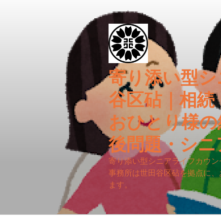
コ
ン
テ
ン
ツ
へ
寄り添い型シ
ス
キ
谷区砧｜相続
ッ
プ
おひとり様の
後問題・シニ
寄り添い型シニアライフカウン
事務所は世田谷区砧を拠点に、
ます。