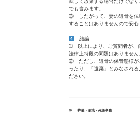
転して放棄する場合だけでなく
でも含みます。
③ したがって、妻の遺骨を仏
することはありませんので安心
結論
➀ 以上により、ご質問者が、
法律上特段の問題はありません
② ただし、遺骨の保管態様が
ったり、「遺棄」とみなされる
ださい。
カ
葬儀・墓地・死後事務
テ
ゴ
リ
ー