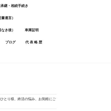
産承継・相続手続き
証書遺言）
親なき後）
車庫証明
ブログ
代 表 略 歴
おひとり様、終活の悩み、お気軽にご