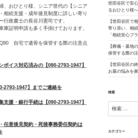
世田谷区で安
婦、おひとり様、シニア世代の【シニア
るおひとり様
・相続支援・成年後見制度に詳しい寄り
ー行政書士の長谷川憲司です。
【世田谷区で
寄り添い、相
車庫証明申請も多く手掛けております。
「相続安心プ
Q90 自宅で遺骨を保管する際の注意点
【葬儀・墓地の
保管する際の
【世田谷区の
ス対応済みの【090-2793-1947】
お墓の悩みを
2793-1947】までご連絡を
検索
・銀行手続は【090-2793-1947】
検
索:
・任意後見契約・死後事務委任契約は
を
カテゴリー