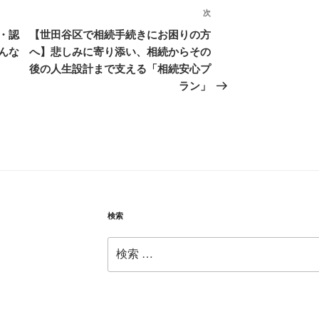
次
次
の
・認
【世田谷区で相続手続きにお困りの方
投
んな
へ】悲しみに寄り添い、相続からその
稿
後の人生設計まで支える「相続安心プ
ラン」
検索
検
索: