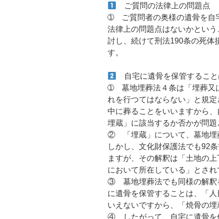
ご質問の法律上の問題点
➀ ご質問者の奥様の遺骨を自
法律上の問題点はないかという
討し、続けて刑法190条の死
す。
自宅に遺骨を保管すること
➀ 墓地埋葬法４条は「埋葬又
れを行つてはならない」と規定
中に葬ることをいいますから、
埋蔵」に該当するか否かが問題
② 「埋蔵」について、墓地埋
しかし、文化財保護法でも92
ますが、その解釈は「土地の上
において所在している」とされ
③ 墓地埋葬法でも同様の解釈
に遺骨を保管することは、「人
いえないですから、「焼骨の埋
④ したがって、自宅に遺骨を