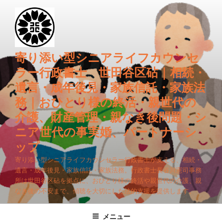
コ
ン
テ
ン
ツ
寄り添い型シニアライフカウンセ
へ
ラー行政書士 世田谷区砧｜相続・
ス
遺言・成年後見・家族信託・家族法
キ
務｜おひとり様の終活・親世代の
ッ
プ
介護、財産管理・親なき後問題・シ
ニア世代の事実婚、パートナーシ
ップ
寄り添い型シニアライフカウンセラー行政書士が支える、相続・
遺言・成年後見・家族信託・家族法務。行政書士長谷川憲司事務
所は世田谷区砧を拠点に、おひとり様の終活や親世代の介護、親
なき後の不安まで、傾聴を大切にした法的支援を提供します。
メニュー