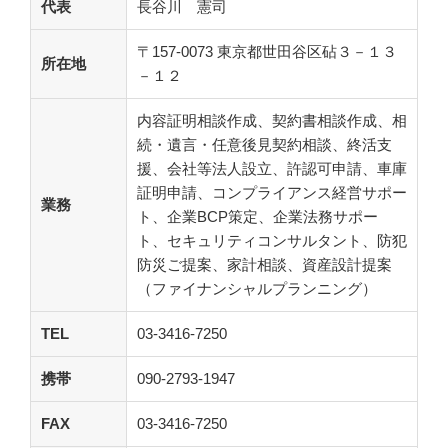
代表
長谷川 憲司
〒157-0073 東京都世田谷区砧３－１３
所在地
－１２
内容証明相談作成、契約書相談作成、相
続・遺言・任意後見契約相談、終活支
援、会社等法人設立、許認可申請、車庫
証明申請、コンプライアンス経営サポー
業務
ト、企業BCP策定、企業法務サポー
ト、セキュリティコンサルタント、防犯
防災ご提案、家計相談、資産設計提案
（ファイナンシャルプランニング）
TEL
03-3416-7250
携帯
090-2793-1947
FAX
03-3416-7250