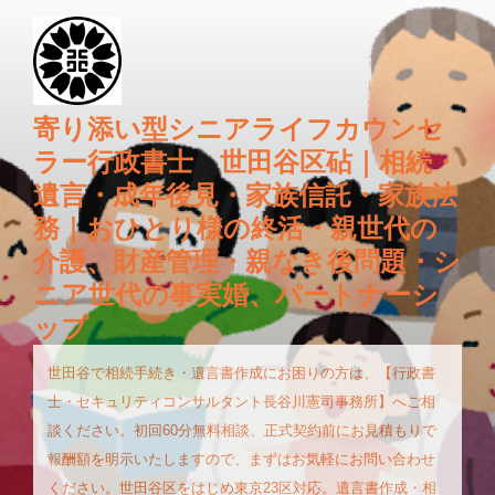
コ
ン
テ
ン
ツ
寄り添い型シニアライフカウンセ
へ
ラー行政書士 世田谷区砧｜相続・
ス
遺言・成年後見・家族信託・家族法
キ
務｜おひとり様の終活・親世代の
ッ
プ
介護、財産管理・親なき後問題・シ
ニア世代の事実婚、パートナーシ
ップ
世田谷で相続手続き・遺言書作成にお困りの方は、【行政書
士・セキュリティコンサルタント長谷川憲司事務所】へご相
談ください。初回60分無料相談、正式契約前にお見積もりで
報酬額を明示いたしますので、まずはお気軽にお問い合わせ
ください。世田谷区をはじめ東京23区対応。遺言書作成・相