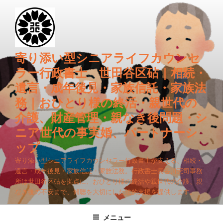
コ
ン
テ
ン
ツ
寄り添い型シニアライフカウンセ
へ
ラー行政書士 世田谷区砧｜相続・
ス
遺言・成年後見・家族信託・家族法
キ
務｜おひとり様の終活・親世代の
ッ
プ
介護、財産管理・親なき後問題・シ
ニア世代の事実婚、パートナーシ
ップ
寄り添い型シニアライフカウンセラー行政書士が支える、相続・
遺言・成年後見・家族信託・家族法務。行政書士長谷川憲司事務
所は世田谷区砧を拠点に、おひとり様の終活や親世代の介護、親
なき後の不安まで、傾聴を大切にした法的支援を提供します。
メニュー