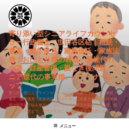
コ
ン
テ
ン
ツ
寄り添い型シニアライフカウンセ
へ
ラー行政書士 世田谷区砧｜相続・
ス
遺言・成年後見・家族信託・家族法
キ
務｜おひとり様の終活・親世代の
ッ
プ
介護、財産管理・親なき後問題・シ
ニア世代の事実婚、パートナーシ
ップ
寄り添い型シニアライフカウンセラー行政書士が支える、相続・
遺言・成年後見・家族信託・家族法務。行政書士長谷川憲司事務
所は世田谷区砧を拠点に、おひとり様の終活や親世代の介護、親
なき後の不安まで、傾聴を大切にした法的支援を提供します。
メニュー