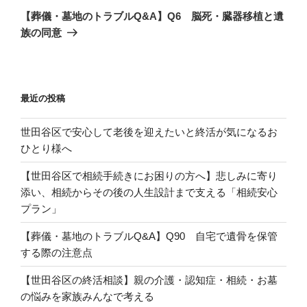
の
ー
【葬儀・墓地のトラブルQ&A】Q6 脳死・臓器移植と遺
投
族の同意
シ
稿
ョ
ン
最近の投稿
世田谷区で安心して老後を迎えたいと終活が気になるお
ひとり様へ
【世田谷区で相続手続きにお困りの方へ】悲しみに寄り
添い、相続からその後の人生設計まで支える「相続安心
プラン」
【葬儀・墓地のトラブルQ&A】Q90 自宅で遺骨を保管
する際の注意点
【世田谷区の終活相談】親の介護・認知症・相続・お墓
の悩みを家族みんなで考える