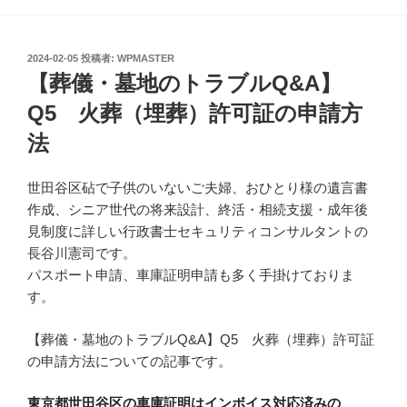
投
2024-02-05
投稿者:
WPMASTER
稿
【葬儀・墓地のトラブルQ&A】
日:
Q5 火葬（埋葬）許可証の申請方
法
世田谷区砧で子供のいないご夫婦、おひとり様の遺言書
作成、シニア世代の将来設計、終活・相続支援・成年後
見制度に詳しい行政書士セキュリティコンサルタントの
長谷川憲司です。
パスポート申請、車庫証明申請も多く手掛けておりま
す。
【葬儀・墓地のトラブルQ&A】Q5 火葬（埋葬）許可証
の申請方法についての記事です。
東京都世田谷区の車庫証明はインボイス対応済みの