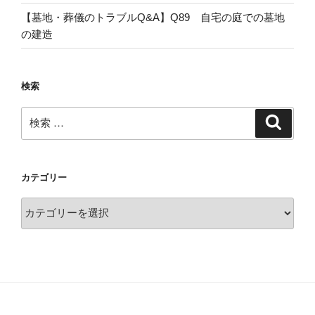
【墓地・葬儀のトラブルQ&A】Q89 自宅の庭での墓地
の建造
検索
検
検
索
索:
カテゴリー
カ
テ
ゴ
リ
ー