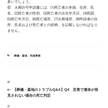
多いでしょう。
⑥ 火葬許可申請書には、⑴死亡者の本籍、住所、氏
名、⑵死亡者の性別、⑶死亡者の出生年月日、⑷死因、
⑸死亡年月日、⑹死亡場所、⑺火葬場所、⑻申請者の住
所、氏名および死亡者との続柄、を記載しなければなり
ません。
カ
葬儀・墓地・死後事務
テ
ゴ
リ
ー
投
過
前
稿
去
【葬儀・墓地のトラブルQ&A】Q4 災害で遺体が発
ナ
の
見されない場合の死亡判定
ビ
投
稿
ゲ
次
次