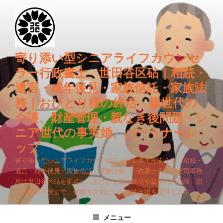
コ
ン
テ
ン
ツ
寄り添い型シニアライフカウンセ
へ
ラー行政書士 世田谷区砧｜相続・
ス
遺言・成年後見・家族信託・家族法
キ
務｜おひとり様の終活・親世代の
ッ
プ
介護、財産管理・親なき後問題・シ
ニア世代の事実婚、パートナーシ
ップ
寄り添い型シニアライフカウンセラー行政書士が支える、相続・
遺言・成年後見・家族信託・家族法務。行政書士長谷川憲司事務
所は世田谷区砧を拠点に、おひとり様の終活や親世代の介護、親
なき後の不安まで、傾聴を大切にした法的支援を提供します。
メニュー