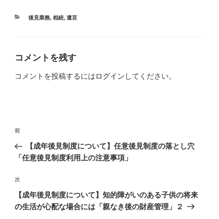
カ
後見業務
,
相続
,
遺言
テ
ゴ
リ
ー
コメントを残す
コメントを投稿するには
ログイン
してください。
投
過
前
稿
去
【成年後見制度について】任意後見制度の落とし穴
ナ
の
「任意後見制度利用上の注意事項」
ビ
投
稿
ゲ
次
次
の
ー
【成年後見制度について】知的障がいのある子供の将来
投
の生活が心配な場合には「親なき後の財産管理」２
シ
稿