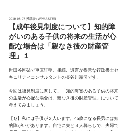
投
2019-08-07
投稿者:
WPMASTER
稿
【成年後見制度について】知的障
日:
がいのある子供の将来の生活が心
配な場合は「親なき後の財産管
理」１
世田谷区砧で車庫証明、相続、遺言が得意な行政書士セ
キュリティコンサルタントの長谷川憲司です。
今回は後見制度に関して、「知的障害のある子供の将来
の生活が心配な場合は。親なき後の財産管理」について
考えてみましょう。
【Ｑ】私には子供が２人います。45歳になる長男には知
的障がいがあります。自宅に夫と３人暮らしで、夫婦で