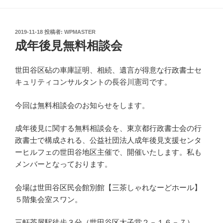
投
2019-11-18
投稿者:
WPMASTER
稿
成年後見無料相談会
日:
世田谷区砧の車庫証明、相続、遺言が得意な行政書士セ
キュリティコンサルタントの長谷川憲司です。
今回は無料相談会のお知らせをします。
成年後見に関する無料相談会を、東京都行政書士会の行
政書士で構成される、公益社団法人成年後見支援センタ
ーヒルフェの世田谷地区主催で、開催いたします。私も
メンバーとなっております。
会場は世田谷区民会館別館【三茶しゃれなーどホール】
５階集会室スワン。
三軒茶屋駅徒歩３分（世田谷区太子堂２－１６－７）