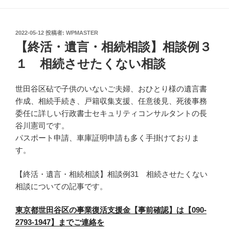
投
2022-05-12
投稿者:
WPMASTER
稿
【終活・遺言・相続相談】相談例３
日:
１ 相続させたくない相談
世田谷区砧で子供のいないご夫婦、おひとり様の遺言書
作成、相続手続き、戸籍収集支援、任意後見、死後事務
委任に詳しい行政書士セキュリティコンサルタントの長
谷川憲司です。
パスポート申請、車庫証明申請も多く手掛けておりま
す。
【終活・遺言・相続相談】相談例31 相続させたくない
相談についての記事です。
東京都世田谷区の事業復活支援金【事前確認】は【090-
2793-1947】までご連絡を