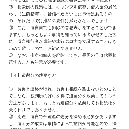
③ 相談例の長男には、ギャンブル依存、借入金の肩代
わり（生前贈与）、音信不通といった事情はあるもの
の、それだけでは排除の要件は満たさないでしょう。
④ なお、遺言書でも排除の意思表示をすることができ
ますが、もっともよく事情を知っている者が他界した後
に、遺言執行者が虐待や非行の事実を立証することはき
わめて難しいので、お勧めできません。
⑤ なお、推定相続人を廃除しても、長男の子は代襲相
続することも注意が必要です。
【４】遺留分の放棄など
① 長男と連絡が取れ、長男も相続を望まないとのこと
でしたら、裁判所の許可を得て遺留分を放棄してもらう
方法があります。もっとも遺留分を放棄しても相続権を
失うわけではありません。
② 別途、遺言で全遺産の処分を決める必要があります
し、遺留分の放棄は事情によって撤回が可能なので、法