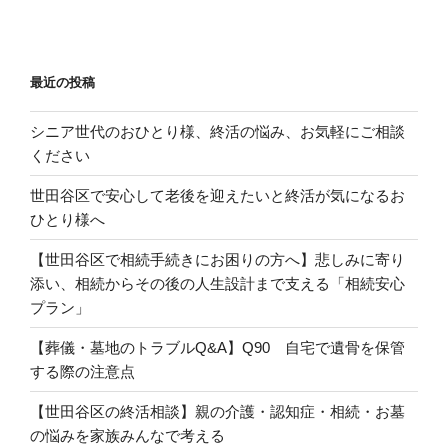
稿
シ
ョ
ン
最近の投稿
シニア世代のおひとり様、終活の悩み、お気軽にご相談
ください
世田谷区で安心して老後を迎えたいと終活が気になるお
ひとり様へ
【世田谷区で相続手続きにお困りの方へ】悲しみに寄り
添い、相続からその後の人生設計まで支える「相続安心
プラン」
【葬儀・墓地のトラブルQ&A】Q90 自宅で遺骨を保管
する際の注意点
【世田谷区の終活相談】親の介護・認知症・相続・お墓
の悩みを家族みんなで考える