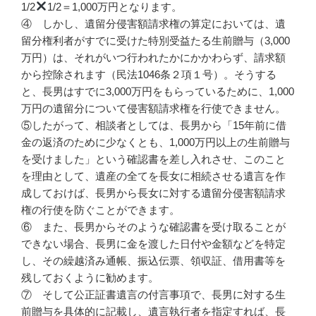
1/2
1/2＝1,000万円となります。
④ しかし、遺留分侵害額請求権の算定においては、遺
留分権利者がすでに受けた特別受益たる生前贈与（3,000
万円）は、それがいつ行われたかにかかわらず、請求額
から控除されます（民法1046条２項１号）。そうする
と、長男はすでに3,000万円をもらっているために、1,000
万円の遺留分について侵害額請求権を行使できません。
⑤したがって、相談者としては、長男から「15年前に借
金の返済のために少なくとも、1,000万円以上の生前贈与
を受けました」という確認書を差し入れさせ、このこと
を理由として、遺産の全てを長女に相続させる遺言を作
成しておけば、長男から長女に対する遺留分侵害額請求
権の行使を防ぐことができます。
⑥ また、長男からそのような確認書を受け取ることが
できない場合、長男に金を渡した日付や金額などを特定
し、その繰越済み通帳、振込伝票、領収証、借用書等を
残しておくように勧めます。
⑦ そして公正証書遺言の付言事項で、長男に対する生
前贈与を具体的に記載し、遺言執行者を指定すれば、長