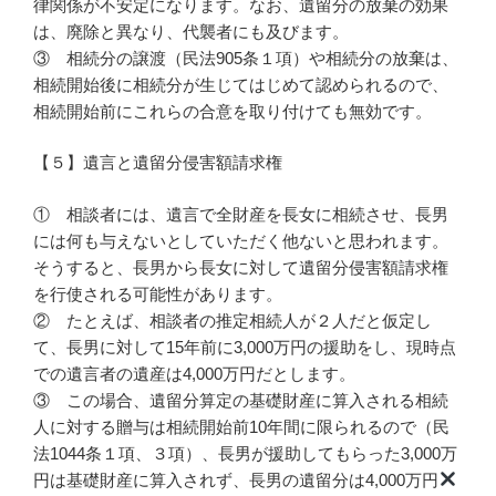
律関係が不安定になります。なお、遺留分の放棄の効果
は、廃除と異なり、代襲者にも及びます。
③ 相続分の譲渡（民法905条１項）や相続分の放棄は、
相続開始後に相続分が生じてはじめて認められるので、
相続開始前にこれらの合意を取り付けても無効です。
【５】遺言と遺留分侵害額請求権
① 相談者には、遺言で全財産を長女に相続させ、長男
には何も与えないとしていただく他ないと思われます。
そうすると、長男から長女に対して遺留分侵害額請求権
を行使される可能性があります。
② たとえば、相談者の推定相続人が２人だと仮定し
て、長男に対して15年前に3,000万円の援助をし、現時点
での遺言者の遺産は4,000万円だとします。
③ この場合、遺留分算定の基礎財産に算入される相続
人に対する贈与は相続開始前10年間に限られるので（民
法1044条１項、３項）、長男が援助してもらった3,000万
円は基礎財産に算入されず、長男の遺留分は4,000万円