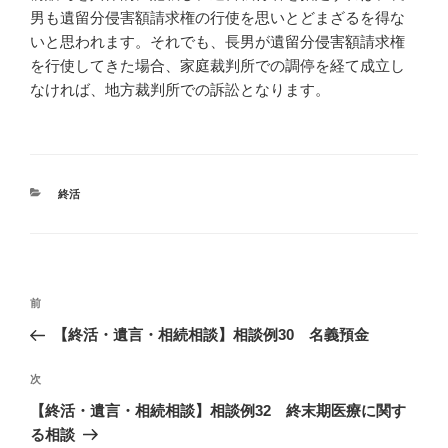
男も遺留分侵害額請求権の行使を思いとどまざるを得な
いと思われます。それでも、長男が遺留分侵害額請求権
を行使してきた場合、家庭裁判所での調停を経て成立し
なければ、地方裁判所での訴訟となります。
カ
終活
テ
ゴ
リ
ー
投
過
前
稿
去
【終活・遺言・相続相談】相談例30 名義預金
ナ
の
ビ
投
次
次
稿
ゲ
の
【終活・遺言・相続相談】相談例32 終末期医療に関す
投
ー
る相談