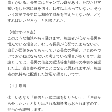
歳）がいる。長男にはギャンブル癖があり、たびたび尻
拭いをした末に縁を切り、15年以上会っていない。そう
いう次第で長男には相続で財産を与えたくないが、どう
すればいいだろう」と相談された。
【検討すべき点】
このような相談を時々受けます。相談者が心から長男を
憎んでいる場合と、むしろ長男が心配でたまらないが、
自分が面倒をみてもらっている長女の手前、けじめをつ
けておかねばならないと考えている場合があります。結
論としては、長男の借金の返済等生前贈与の事実を確認
した上、遺言書を残すことになると思われますが、相談
者の気持ちに配慮した対応が望ましいです。
【１】勘当
① いきなり「長男と正式に縁を切りたい」、「戸籍か
ら外したい」と切り出される相談者もおられますので、
勘当から説明します。