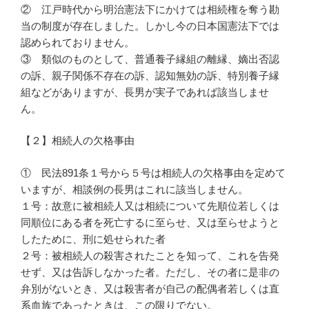
② 江戸時代から明治憲法下にかけては相続権を奪う勘
当の制度が存在しました。しかし今の日本国憲法下では
認められておりません。
③ 類似のものとして、普通養子縁組の離縁、嫡出否認
の訴、親子関係不存在の訴、認知無効の訴、特別養子縁
組などがありますが、長男が実子であれば該当しませ
ん。
【２】相続人の欠格事由
① 民法891条１号から５号は相続人の欠格事由を定めて
いますが、相談例の長男はこれに該当しません。
１号：故意に被相続人又は相続について先順位若しくは
同順位にある者を死亡するに至らせ、又は至らせようと
したために、刑に処せられた者
２号：被相続人の殺害されたことを知って、これを告発
せず、又は告訴しなかった者。ただし、その者に是非の
弁別がないとき、又は殺害者が自己の配偶者若しくは直
系血族であったときは、この限りでない。