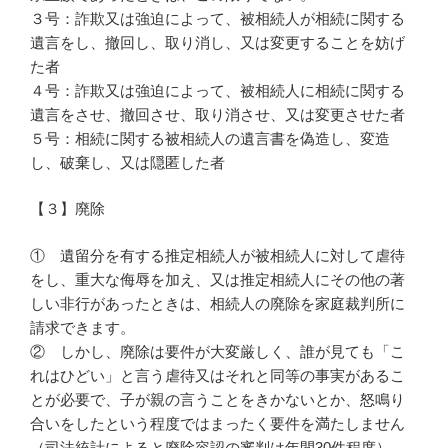
３号：詐欺又は強迫によって、被相続人が相続に関する
遺言をし、撤回し、取り消し、又は変更することを妨げ
た者
４号：詐欺又は強迫によって、被相続人に相続に関する
遺言をさせ、撤回させ、取り消させ、又は変更させた者
５号：相続に関する被相続人の遺言書を偽造し、変造
し、破棄し、又は隠匿した者
【３】廃除
① 遺留分を有する推定相続人が被相続人に対して虐待
をし、重大な侮辱を加え、又は推定相続人にその他の著
しい非行があったときは、相続人の廃除を家庭裁判所に
請求できます。
② しかし、廃除は要件が大変厳しく、誰が見ても「こ
れはひどい」と言う虐待又はそれと同等の事実があるこ
とが必要で、子が親の言うことをきかないとか、怒鳴り
合いをしたという程度ではまったく要件を満たしません
（司法統計によると廃除容認の審判は年間30件程度）。