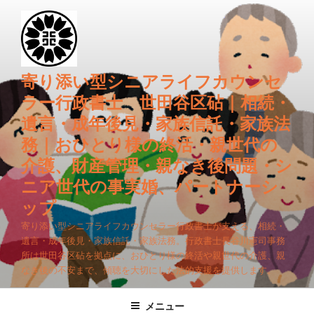
コ
ン
テ
ン
ツ
寄り添い型シニアライフカウンセ
へ
ラー行政書士 世田谷区砧｜相続・
ス
遺言・成年後見・家族信託・家族法
キ
務｜おひとり様の終活・親世代の
ッ
プ
介護、財産管理・親なき後問題・シ
ニア世代の事実婚、パートナーシ
ップ
寄り添い型シニアライフカウンセラー行政書士が支える、相続・
遺言・成年後見・家族信託・家族法務。行政書士長谷川憲司事務
所は世田谷区砧を拠点に、おひとり様の終活や親世代の介護、親
なき後の不安まで、傾聴を大切にした法的支援を提供します。
メニュー