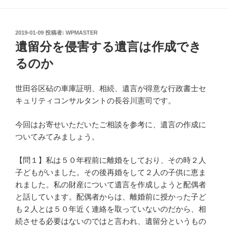
投
2019-01-09
投稿者:
WPMASTER
稿
遺留分を侵害する遺言は作成でき
日:
るのか
世田谷区砧の車庫証明、相続、遺言が得意な行政書士セ
キュリティコンサルタントの長谷川憲司です。
今回はお寄せいただいたご相談を参考に、遺言の作成に
ついてみてみましょう。
【問１】私は５０年程前に離婚をしており、その時２人
子どもがいました。その後再婚をして２人の子供に恵ま
れました。私の財産について遺言を作成しようと配偶者
と話しています。配偶者からは、離婚前に授かった子ど
も２人とは５０年近く連絡を取っていないのだから、相
続させる必要はないのではと言われ、遺留分というもの