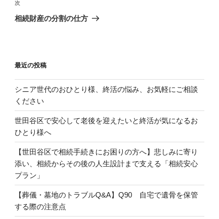
ビ
投
次
次
稿
ゲ
の
相続財産の分割の仕方
投
ー
稿
シ
ョ
最近の投稿
ン
シニア世代のおひとり様、終活の悩み、お気軽にご相談
ください
世田谷区で安心して老後を迎えたいと終活が気になるお
ひとり様へ
【世田谷区で相続手続きにお困りの方へ】悲しみに寄り
添い、相続からその後の人生設計まで支える「相続安心
プラン」
【葬儀・墓地のトラブルQ&A】Q90 自宅で遺骨を保管
する際の注意点