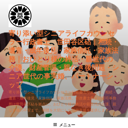
コ
ン
テ
ン
ツ
寄り添い型シニアライフカウンセ
へ
ラー行政書士 世田谷区砧｜相続・
ス
遺言・成年後見・家族信託・家族法
キ
務｜おひとり様の終活・親世代の
ッ
プ
介護、財産管理・親なき後問題・シ
ニア世代の事実婚、パートナーシ
ップ
寄り添い型シニアライフカウンセラー行政書士が支える、相続・
遺言・成年後見・家族信託・家族法務。行政書士長谷川憲司事務
所は世田谷区砧を拠点に、おひとり様の終活や親世代の介護、親
なき後の不安まで、傾聴を大切にした法的支援を提供します。
メニュー