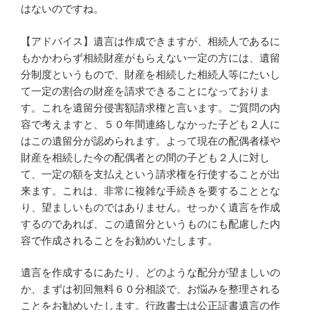
はないのですね。
【アドバイス】遺言は作成できますが、相続人であるに
もかかわらず相続財産がもらえない一定の方には、遺留
分制度というもので、財産を相続した相続人等にたいし
て一定の割合の財産を請求できることになっておりま
す。これを遺留分侵害額請求権と言います。ご質問の内
容で考えますと、５０年間連絡しなかった子ども２人に
はこの遺留分が認められます。よって現在の配偶者様や
財産を相続した今の配偶者との間の子ども２人に対し
て、一定の額を支払えという請求権を行使することが出
来ます。これは、非常に複雑な手続きを要することとな
り、望ましいものではありません。せっかく遺言を作成
するのであれば、この遺留分というものにも配慮した内
容で作成されることをお勧めいたします。
遺言を作成するにあたり、どのような配分が望ましいの
か、まずは初回無料６０分相談で、お悩みを整理される
ことをお勧めいたします。行政書士は公正証書遺言の作