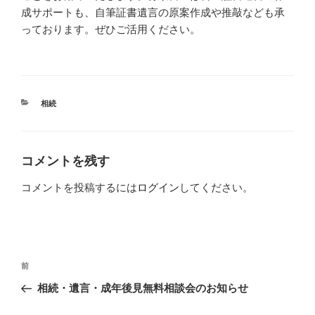
成サポートも、自筆証書遺言の原案作成や推敲なども承
っております。ぜひご活用ください。
カ
相続
テ
ゴ
リ
ー
コメントを残す
コメントを投稿するには
ログイン
してください。
投
過
前
稿
去
相続・遺言・成年後見無料相談会のお知らせ
ナ
の