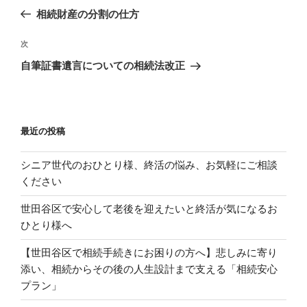
稿
去
相続財産の分割の仕方
ナ
の
ビ
投
次
次
稿
ゲ
の
自筆証書遺言についての相続法改正
投
ー
稿
シ
ョ
最近の投稿
ン
シニア世代のおひとり様、終活の悩み、お気軽にご相談
ください
世田谷区で安心して老後を迎えたいと終活が気になるお
ひとり様へ
【世田谷区で相続手続きにお困りの方へ】悲しみに寄り
添い、相続からその後の人生設計まで支える「相続安心
プラン」