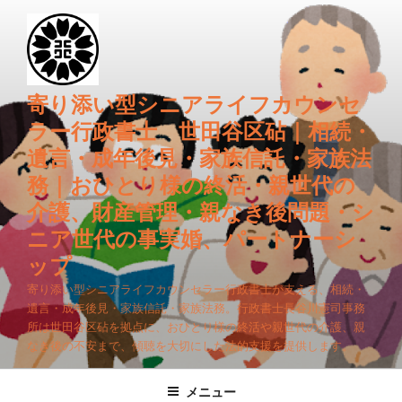
コ
ン
テ
ン
ツ
寄り添い型シニアライフカウンセ
へ
ラー行政書士 世田谷区砧｜相続・
ス
遺言・成年後見・家族信託・家族法
キ
務｜おひとり様の終活・親世代の
ッ
プ
介護、財産管理・親なき後問題・シ
ニア世代の事実婚、パートナーシ
ップ
寄り添い型シニアライフカウンセラー行政書士が支える、相続・
遺言・成年後見・家族信託・家族法務。行政書士長谷川憲司事務
所は世田谷区砧を拠点に、おひとり様の終活や親世代の介護、親
なき後の不安まで、傾聴を大切にした法的支援を提供します。
メニュー