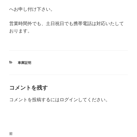
へお申し付け下さい。
営業時間外でも、土日祝日でも携帯電話は対応いたして
おります。
カ
車庫証明
テ
ゴ
リ
ー
コメントを残す
コメントを投稿するには
ログイン
してください。
投
過
前