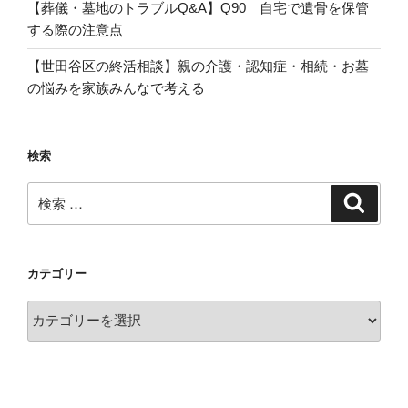
【葬儀・墓地のトラブルQ&A】Q90 自宅で遺骨を保管
する際の注意点
【世田谷区の終活相談】親の介護・認知症・相続・お墓
の悩みを家族みんなで考える
検索
検
検
索
索:
カテゴリー
カ
テ
ゴ
リ
ー