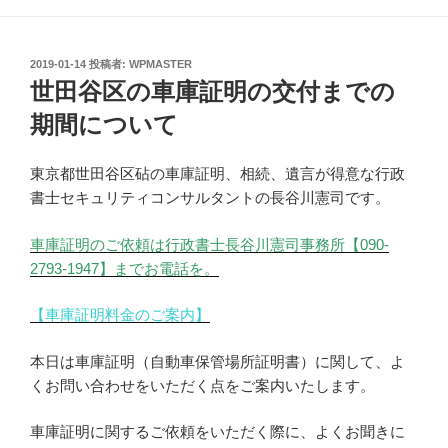
投
2019-01-14
投稿者:
WPMASTER
稿
世田谷区の車庫証明の交付までの
日:
期間について
東京都世田谷区砧の車庫証明、相続、遺言が得意な行政
書士セキュリティコンサルタントの長谷川憲司です。
車庫証明のご依頼は行政書士長谷川憲司事務所【090-
2793-1947】までお電話を。
【車庫証明料金のご案内】
本日は車庫証明（自動車保管場所証明書）に関して、よ
くお問い合わせをいただく点をご案内いたします。
車庫証明に関するご依頼をいただく際に、よくお聞きに