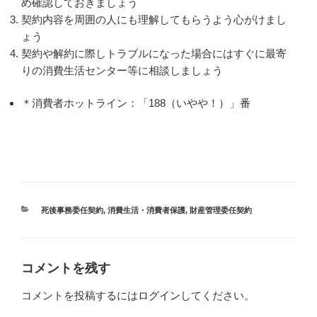
め確認しておきましょう
契約内容を周囲の人にも理解してもらうよう心がけまし
ょう
契約や解約に際しトラブルになった場合にはすぐに最寄
りの消費生活センター等に相談しましょう
＊消費者ホットライン：「188（いやや！）」番
カ
死後事務委任契約
,
消費生活・消費者保護
,
財産管理委任契約
テ
ゴ
リ
ー
コメントを残す
コメントを投稿するには
ログイン
してください。