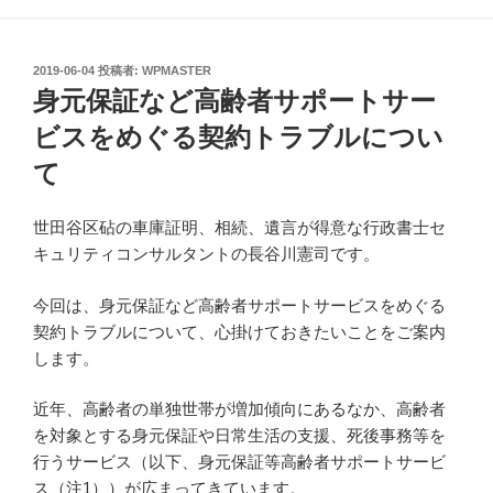
投
2019-06-04
投稿者:
WPMASTER
稿
身元保証など高齢者サポートサー
日:
ビスをめぐる契約トラブルについ
て
世田谷区砧の車庫証明、相続、遺言が得意な行政書士セ
キュリティコンサルタントの長谷川憲司です。
今回は、身元保証など高齢者サポートサービスをめぐる
契約トラブルについて、心掛けておきたいことをご案内
します。
近年、高齢者の単独世帯が増加傾向にあるなか、高齢者
を対象とする身元保証や日常生活の支援、死後事務等を
行うサービス（以下、身元保証等高齢者サポートサービ
ス（注1））が広まってきています。