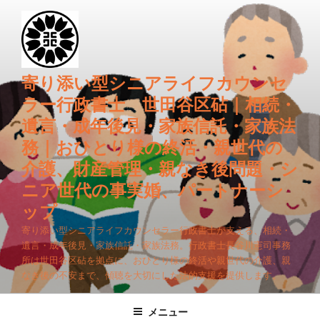
コ
ン
テ
ン
ツ
寄り添い型シニアライフカウンセ
へ
ラー行政書士 世田谷区砧｜相続・
ス
遺言・成年後見・家族信託・家族法
キ
務｜おひとり様の終活・親世代の
ッ
プ
介護、財産管理・親なき後問題・シ
ニア世代の事実婚、パートナーシ
ップ
寄り添い型シニアライフカウンセラー行政書士が支える、相続・
遺言・成年後見・家族信託・家族法務。行政書士長谷川憲司事務
所は世田谷区砧を拠点に、おひとり様の終活や親世代の介護、親
なき後の不安まで、傾聴を大切にした法的支援を提供します。
メニュー