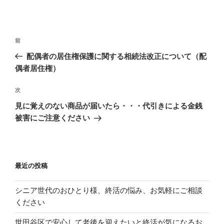
投
過
前
稿
去
配偶者の居住権保護に関する相続法改正について（配
ナ
の
偶者居住権）
ビ
投
稿
ゲ
次
次
の
ー
見に覚えのない商品が届いたら・・・代引きによる金銭
投
被害にご注意ください
シ
稿
ョ
ン
最近の投稿
シニア世代のおひとり様、終活の悩み、お気軽にご相談
ください
世田谷区で安心して老後を迎えたいと終活が気になるお