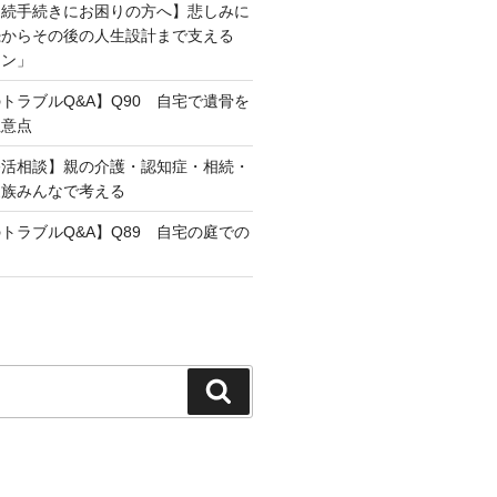
相続手続きにお困りの方へ】悲しみに
続からその後の人生設計まで支える
ラン」
トラブルQ&A】Q90 自宅で遺骨を
注意点
終活相談】親の介護・認知症・相続・
家族みんなで考える
トラブルQ&A】Q89 自宅の庭での
検
索