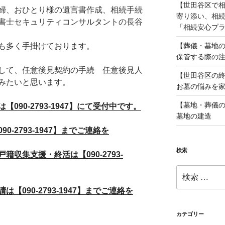
【世田谷区で
婦、おひとり様の遺言書作成、相続手続
寄り添い、相
書士セキュリティコンサルタントの長谷
「相続安心プ
【葬儀・墓地の
も多く手掛けております。
保管する際の
して、任意後見契約の手続 任意後見人
【世田谷区の
みたいと思います。
お墓の悩みを
【墓地・葬儀の
90-2793-1947】にて受付中です。
墓地の建造
-2793-1947】までご連絡を
検索
収集支援・終活は【090-2793-
検
索:
090-2793-1947】までご連絡を
カテゴリー