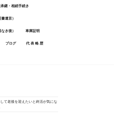
産承継・相続手続き
証書遺言）
親なき後）
車庫証明
ブログ
代 表 略 歴
心して老後を迎えたいと終活が気にな
へ