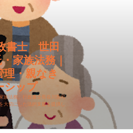
政書士 世田
託・家族法務｜
管理・親なき
ーシップ
家族法務。行政書士長谷川憲司
を大切にした法的支援を提供し