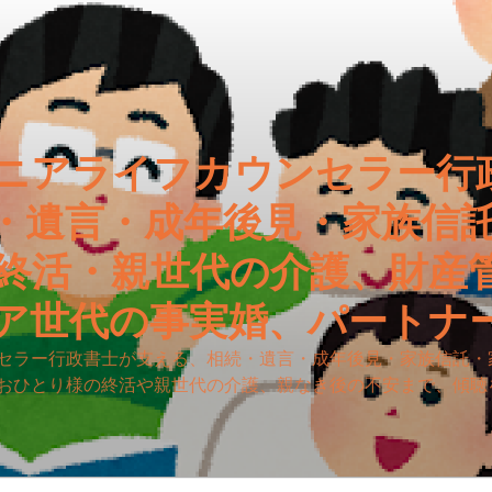
ニアライフカウンセラー行
・遺言・成年後見・家族信
終活・親世代の介護、財産
ア世代の事実婚、パートナ
セラー行政書士が支える、相続・遺言・成年後見・家族信託・
おひとり様の終活や親世代の介護、親なき後の不安まで、傾聴