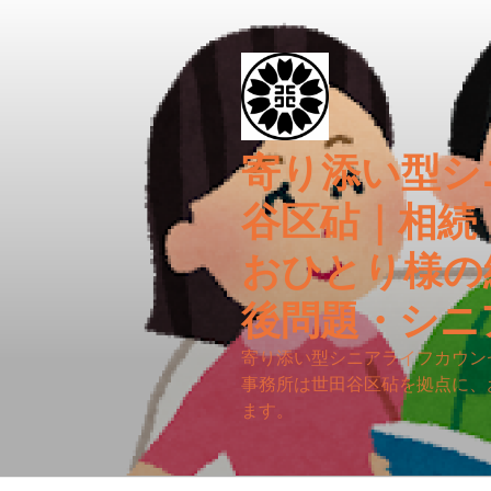
コ
ン
テ
ン
ツ
へ
寄り添い型シ
ス
キ
谷区砧｜相続
ッ
プ
おひとり様の
後問題・シニ
寄り添い型シニアライフカウン
事務所は世田谷区砧を拠点に、
ます。