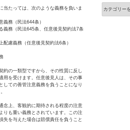
カ
に当たっては、次のような義務を負いま
テ
ゴ
義務（民法644条）
リ
義務（民法645条、任意後見契約法7条
ー
上配慮義務（任意後見契約法6条）
務
契約の一類型ですから、その性質に反し
適用を受けます。任意後見人は、その事
としての善管注意義務を負うことになり
）。
通念上、客観的に期待される程度の注意
よりも重い義務とされています。この注
損失を与えた場合は賠償責任を負うこと