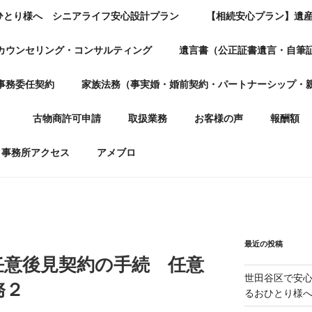
ひとり様へ シニアライフ安心設計プラン
【相続安心プラン】遺
カウンセリング・コンサルティング
遺言書（公正証書遺言・自筆
事務委任契約
家族法務（事実婚・婚前契約・パートナーシップ・
）
古物商許可申請
取扱業務
お客様の声
報酬額
事務所アクセス
アメブロ
最近の投稿
任意後見契約の手続 任意
世田谷区で安
務２
るおひとり様