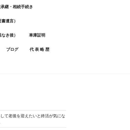
産承継・相続手続き
証書遺言）
親なき後）
車庫証明
ブログ
代 表 略 歴
心して老後を迎えたいと終活が気にな
へ