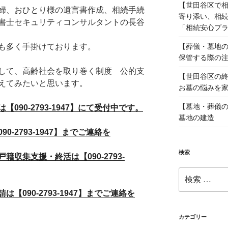
【世田谷区で
婦、おひとり様の遺言書作成、相続手続
寄り添い、相
書士セキュリティコンサルタントの長谷
「相続安心プ
【葬儀・墓地の
も多く手掛けております。
保管する際の
して、高齢社会を取り巻く制度 公的支
【世田谷区の
えてみたいと思います。
お墓の悩みを
【墓地・葬儀の
90-2793-1947】にて受付中です。
墓地の建造
-2793-1947】までご連絡を
検索
収集支援・終活は【090-2793-
検
索:
090-2793-1947】までご連絡を
カテゴリー