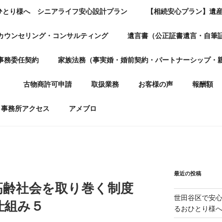
ひとり様へ シニアライフ安心設計プラン
【相続安心プラン】遺
カウンセリング・コンサルティング
遺言書（公正証書遺言・自筆
事務委任契約
家族法務（事実婚・婚前契約・パートナーシップ・
）
古物商許可申請
取扱業務
お客様の声
報酬額
事務所アクセス
アメブロ
最近の投稿
高齢社会を取り巻く制度
世田谷区で安
仕組み５
るおひとり様