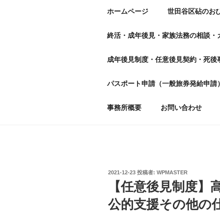
ホームページ
世田谷区砧のお
終活・成年後見・家族法務の相談・
成年後見制度・任意後見契約・死後
パスポート申請（一般旅券発給申請
事務所概要
お問い合わせ
投
2021-12-23
投稿者:
WPMASTER
稿
【任意後見制度】
日:
公的支援その他の