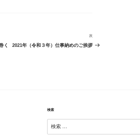
次
次
の
巻く
2021年（令和３年）仕事納めのご挨拶
投
４
稿
検索
検
索: