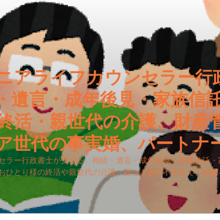
ニアライフカウンセラー行
・遺言・成年後見・家族信
終活・親世代の介護、財産
ア世代の事実婚、パートナ
セラー行政書士が支える、相続・遺言・成年後見・家族信託・
おひとり様の終活や親世代の介護、親なき後の不安まで、傾聴