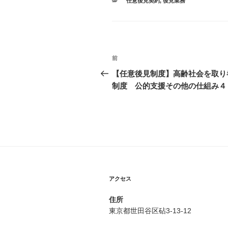
カ
任意後見契約
,
後見業務
テ
ゴ
リ
ー
投
前
過
稿
去
【任意後見制度】高齢社会を取り
の
制度 公的支援その他の仕組み
ナ
投
ビ
稿
ゲ
ー
シ
アクセス
ョ
ン
住所
東京都世田谷区砧3-13-12