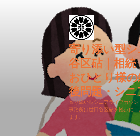
コ
ン
テ
ン
ツ
へ
寄り添い型シ
ス
キ
谷区砧｜相続
ッ
プ
おひとり様の
後問題・シニ
寄り添い型シニアライフカウン
事務所は世田谷区砧を拠点に、
ます。