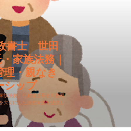
政書士 世田
託・家族法務｜
管理・親なき
ーシップ
家族法務。行政書士長谷川憲司
を大切にした法的支援を提供し