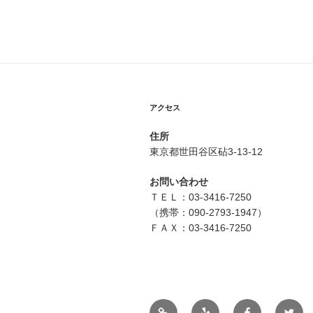
ナ
投
ビ
稿
ゲ
ー
シ
アクセス
ョ
住所
ン
東京都世田谷区砧3-13-12
お問い合わせ
ＴＥＬ：03-3416-7250
（携帯：090-2793-1947）
ＦＡＸ：03-3416-7250
メ