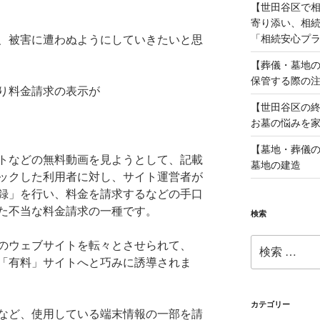
【世田谷区で
寄り添い、相
「相続安心プ
、被害に遭わぬようにしていきたいと思
【葬儀・墓地の
保管する際の
り料金請求の表示が
【世田谷区の
お墓の悩みを
【墓地・葬儀の
トなどの無料動画を見ようとして、記載
墓地の建造
ックした利用者に対し、サイト運営者が
録」を行い、料金を請求するなどの手口
た不当な料金請求の一種です。
検索
検
のウェブサイトを転々とさせられて、
索:
「有料」サイトへと巧みに誘導されま
カテゴリー
など、使用している端末情報の一部を請