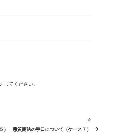
ン
してください。
次
次
の
５）
悪質商法の手口について（ケース７）
投