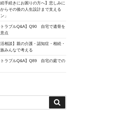
相続手続きにお困りの方へ】悲しみに
続からその後の人生設計まで支える
ラン」
トラブルQ&A】Q90 自宅で遺骨を
注意点
終活相談】親の介護・認知症・相続・
家族みんなで考える
トラブルQ&A】Q89 自宅の庭での
検
索