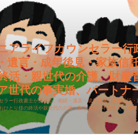
ニアライフカウンセラー行
・遺言・成年後見・家族信
終活・親世代の介護、財産
ア世代の事実婚、パートナ
セラー行政書士が支える、相続・遺言・成年後見・家族信託・
おひとり様の終活や親世代の介護、親なき後の不安まで、傾聴