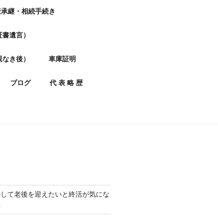
産承継・相続手続き
証書遺言）
親なき後）
車庫証明
ブログ
代 表 略 歴
心して老後を迎えたいと終活が気にな
へ