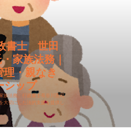
政書士 世田
託・家族法務｜
管理・親なき
ーシップ
家族法務。行政書士長谷川憲司
を大切にした法的支援を提供し