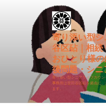
コ
ン
テ
ン
ツ
へ
寄り添い型シ
ス
キ
谷区砧｜相続
ッ
プ
おひとり様の
後問題・シニ
寄り添い型シニアライフカウン
事務所は世田谷区砧を拠点に、
ます。