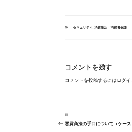
カ
セキュリティ
,
消費生活・消費者保護
テ
ゴ
リ
ー
コメントを残す
コメントを投稿するには
ログイ
投
前
過
稿
去
悪質商法の手口について（ケース
の