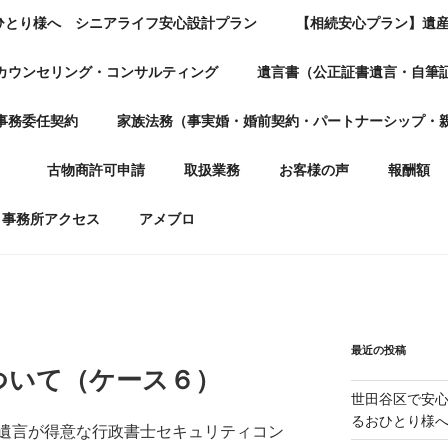
ひとり様へ シニアライフ安心設計プラン
【相続安心プラン】遺
カウンセリング・コンサルティング
遺言書（公正証書遺言・自筆
事務委任契約
家族法務（事実婚・婚前契約・パートナーシップ・
）
古物商許可申請
取扱業務
お客様の声
報酬額
事務所アクセス
アメブロ
最近の投稿
ついて（ケース６）
世田谷区で安
るおひとり様
遺言が得意な行政書士セキュリティコン