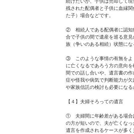
続けたいが、子供は売却して現
残された配偶者と子供に血縁関
た子）場合などです。
② 相続人である配偶者に認知
合で子供の間で遺産を巡る意見
族（争いのある相続）状態にな
③ このような事情の有無をよ
に亡くなるであろう方の意向を
間での話し合いや、遺言書の作
症や怪我や病気で判断能力が欠
や家族信託の検討も必要になる
【４】夫婦そろっての遺言
① 夫婦間に年齢差がある場合
の方が短いので、夫が亡くなっ
遺言を作成されるケースが多く