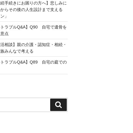
相続手続きにお困りの方へ】悲しみに
続からその後の人生設計まで支える
ラン」
トラブルQ&A】Q90 自宅で遺骨を
注意点
終活相談】親の介護・認知症・相続・
家族みんなで考える
トラブルQ&A】Q89 自宅の庭での
検
索