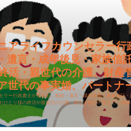
ニアライフカウンセラー行
・遺言・成年後見・家族信
終活・親世代の介護、財産
ア世代の事実婚、パートナ
セラー行政書士が支える、相続・遺言・成年後見・家族信託・
おひとり様の終活や親世代の介護、親なき後の不安まで、傾聴