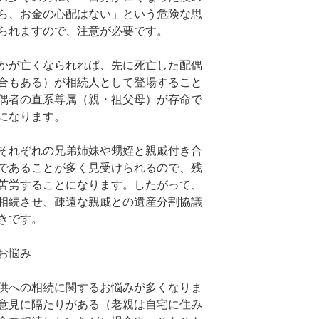
ら、お金の心配はない」という危険な思
られますので、注意が必要です。
かが亡くなられれば、先に死亡した配偶
合もある）が相続人として登場すること
偶者の直系尊属（親・祖父母）が存命で
になります。
それぞれの兄弟姉妹や甥姪と親戚付き合
であることが多く見受けられるので、残
苦労することになります。したがって、
相続させ、疎遠な親戚との遺産分割協議
きです。
お悩み
供への相続に関するお悩みが多くなりま
意見に隔たりがある（老親は自宅に住み