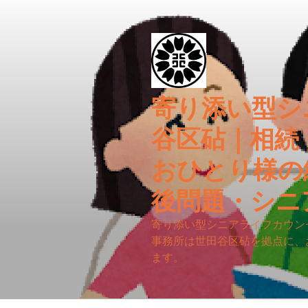
コ
ン
テ
ン
ツ
へ
寄り添い型シ
ス
キ
谷区砧｜相続
ッ
プ
おひとり様の
後問題・シニ
寄り添い型シニアライフカウン
事務所は世田谷区砧を拠点に、
ます。