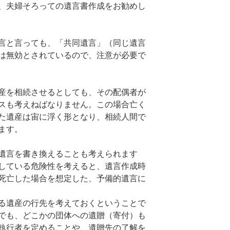
、夫婦そろっての遺言書作成をお勧めし
言と言っても、「共同遺言」（同じ遺言
は無効とされているので、注意が必要で
産を相続させるとしても、その配偶者が
スも考えねばなりません。この場合亡く
た遺産は宙に浮く形となり、相続人間で
ます。
遺言を書き換えることも考えられます
している危険性を考えると、遺言作成時
死亡した場合を想定した、予備的遺言に
る遺産の行先を考えておくということで
でも、どこかの団体への遺贈（寄付）も
執行者を定めることや、遺贈先の了解を