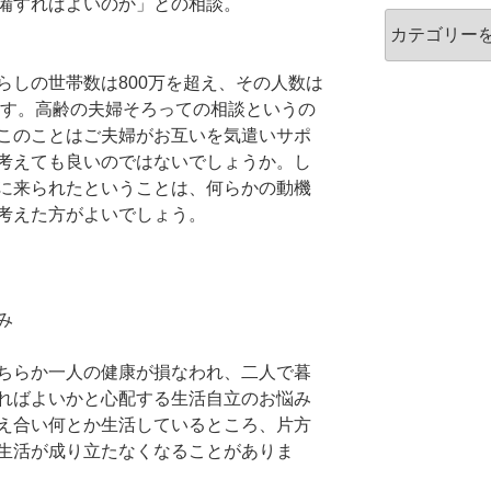
備すればよいのか」との相談。
カ
テ
ゴ
らしの世帯数は800万を超え、その人数は
リ
ます。高齢の夫婦そろっての相談というの
ー
このことはご夫婦がお互いを気遣いサポ
考えても良いのではないでしょうか。し
に来られたということは、何らかの動機
考えた方がよいでしょう。
み
ちらか一人の健康が損なわれ、二人で暮
ればよいかと心配する生活自立のお悩み
え合い何とか生活しているところ、片方
生活が成り立たなくなることがありま