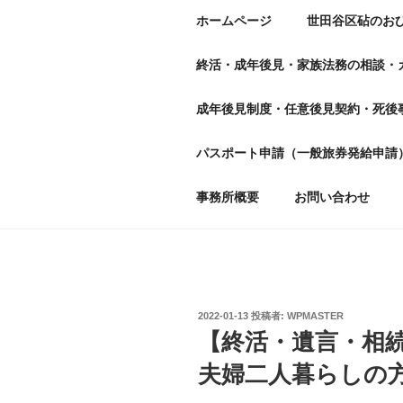
ホームページ
世田谷区砧のお
終活・成年後見・家族法務の相談・
成年後見制度・任意後見契約・死後
パスポート申請（一般旅券発給申請
事務所概要
お問い合わせ
投
2022-01-13
投稿者:
WPMASTER
稿
【終活・遺言・相
日:
夫婦二人暮らしの