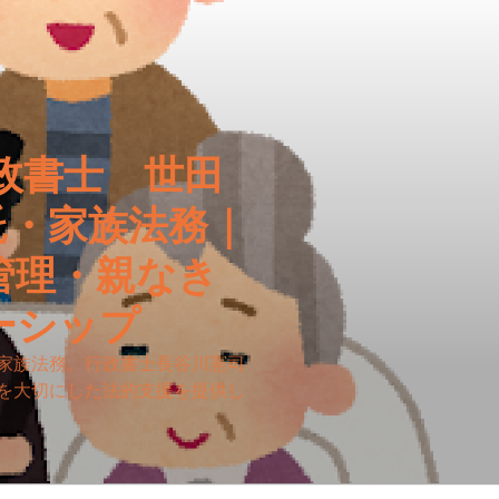
政書士 世田
託・家族法務｜
管理・親なき
ーシップ
家族法務。行政書士長谷川憲司
を大切にした法的支援を提供し