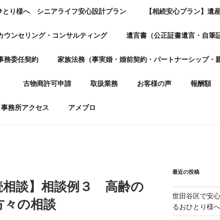
ひとり様へ シニアライフ安心設計プラン
【相続安心プラン】遺
カウンセリング・コンサルティング
遺言書（公正証書遺言・自筆
事務委任契約
家族法務（事実婚・婚前契約・パートナーシップ・
）
古物商許可申請
取扱業務
お客様の声
報酬額
事務所アクセス
アメブロ
最近の投稿
続相談】相談例３ 高齢の
世田谷区で安
方々の相談
るおひとり様