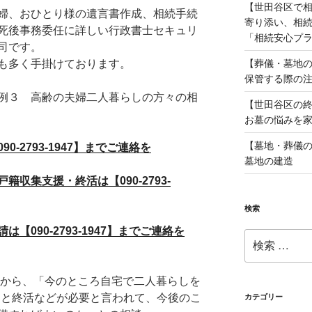
【世田谷区で
婦、おひとり様の遺言書作成、相続手続
寄り添い、相
死後事務委任に詳しい行政書士セキュリ
「相続安心プ
司です。
【葬儀・墓地の
も多く手掛けております。
保管する際の
例３ 高齢の夫婦二人暮らしの方々の相
【世田谷区の
お墓の悩みを
【墓地・葬儀の
-2793-1947】までご連絡を
墓地の建造
収集支援・終活は【090-2793-
検索
090-2793-1947】までご連絡を
検
索:
）から、「今のところ自宅で二人暮らしを
ると終活などが必要と言われて、今後のこ
カテゴリー