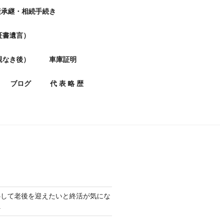
産承継・相続手続き
証書遺言）
親なき後）
車庫証明
ブログ
代 表 略 歴
心して老後を迎えたいと終活が気にな
へ