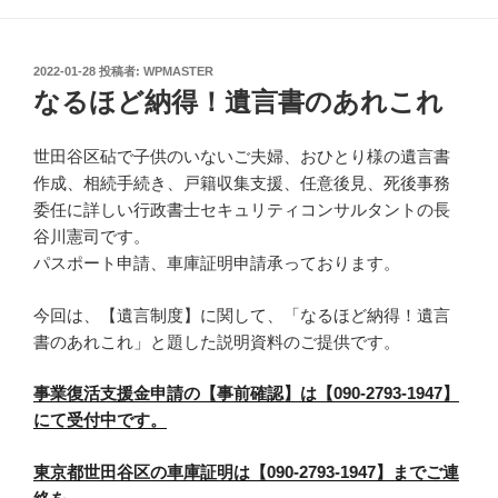
投
2022-01-28
投稿者:
WPMASTER
稿
なるほど納得！遺言書のあれこれ
日:
世田谷区砧で子供のいないご夫婦、おひとり様の遺言書
作成、相続手続き、戸籍収集支援、任意後見、死後事務
委任に詳しい行政書士セキュリティコンサルタントの長
谷川憲司です。
パスポート申請、車庫証明申請承っております。
今回は、【遺言制度】に関して、「なるほど納得！遺言
書のあれこれ」と題した説明資料のご提供です。
事業復活支援金申請の【事前確認】は【090-2793-1947】
にて受付中です。
東京都世田谷区の車庫証明は【090-2793-1947】までご連