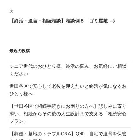
ビ
投
稿
ゲ
次
次
の
ー
【終活・遺言・相続相談】相談例８ ゴミ屋敷
投
シ
稿
ョ
ン
最近の投稿
シニア世代のおひとり様、終活の悩み、お気軽にご相談
ください
世田谷区で安心して老後を迎えたいと終活が気になるお
ひとり様へ
【世田谷区で相続手続きにお困りの方へ】悲しみに寄り
添い、相続からその後の人生設計まで支える「相続安心
プラン」
【葬儀・墓地のトラブルQ&A】Q90 自宅で遺骨を保管