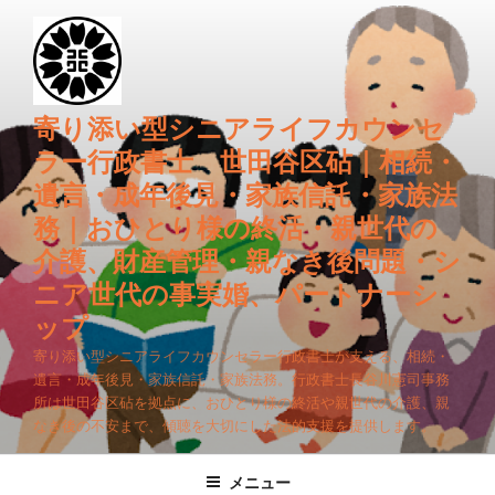
コ
ン
テ
ン
ツ
寄り添い型シニアライフカウンセ
へ
ラー行政書士 世田谷区砧｜相続・
ス
遺言・成年後見・家族信託・家族法
キ
務｜おひとり様の終活・親世代の
ッ
プ
介護、財産管理・親なき後問題・シ
ニア世代の事実婚、パートナーシ
ップ
寄り添い型シニアライフカウンセラー行政書士が支える、相続・
遺言・成年後見・家族信託・家族法務。行政書士長谷川憲司事務
所は世田谷区砧を拠点に、おひとり様の終活や親世代の介護、親
なき後の不安まで、傾聴を大切にした法的支援を提供します。
メニュー