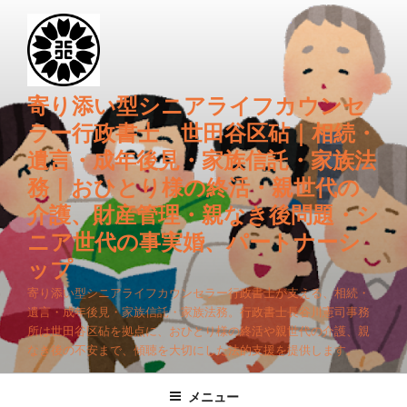
コ
ン
テ
ン
ツ
寄り添い型シニアライフカウンセ
へ
ラー行政書士 世田谷区砧｜相続・
ス
遺言・成年後見・家族信託・家族法
キ
務｜おひとり様の終活・親世代の
ッ
プ
介護、財産管理・親なき後問題・シ
ニア世代の事実婚、パートナーシ
ップ
寄り添い型シニアライフカウンセラー行政書士が支える、相続・
遺言・成年後見・家族信託・家族法務。行政書士長谷川憲司事務
所は世田谷区砧を拠点に、おひとり様の終活や親世代の介護、親
なき後の不安まで、傾聴を大切にした法的支援を提供します。
メニュー