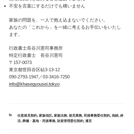
不安を言葉にするだけでも構いません
家族の問題を、一人で抱え込まないでください。
あなたの「これから」を一緒に考えるお手伝いをいたし
ます。
行政書士長谷川憲司事務所
特定行政書士 長谷川憲司
〒157-0073
東京都世田谷区砧3-13-12
090-2793-1947／03-3416-7250
info@khasegyousei.tokyo
カ
任意後見契約
,
家族信託
,
家族法務
,
後見業務
,
死後事務委任契約
,
相続
,
終
テ
活
,
葬儀・墓地・死後事務
,
財産管理委任契約
,
遺言
ゴ
リ