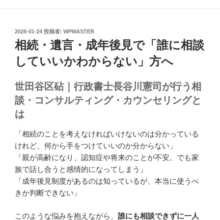
投
2026-01-24
投稿者:
WPMASTER
稿
相続・遺言・成年後見で「誰に相談
日:
していいかわからない」方へ
世田谷区砧｜行政書士長谷川憲司が行う相
談・コンサルティング・カウンセリングと
は
「相続のことを考えなければいけないのは分かっている
けれど、何から手をつけていいのか分からない」
「親が高齢になり、認知症や将来のことが不安。でも家
族で話し合うと感情的になってしまう」
「成年後見制度があるのは知っているが、本当に使うべ
きか判断できない」
このような悩みを抱えながら、
誰にも相談できずに一人