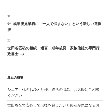
ー
投
過
前
稿
去
成年後見業務に「一人で悩まない」という新しい選択
ナ
の
肢
ビ
投
稿
ゲ
次
次
の
ー
世田谷区砧の相続・遺言・成年後見・家族信託の専門行
投
政書士
シ
稿
ョ
ン
最近の投稿
シニア世代のおひとり様、終活の悩み、お気軽にご相談
ください
世田谷区で安心して老後を迎えたいと終活が気になるお